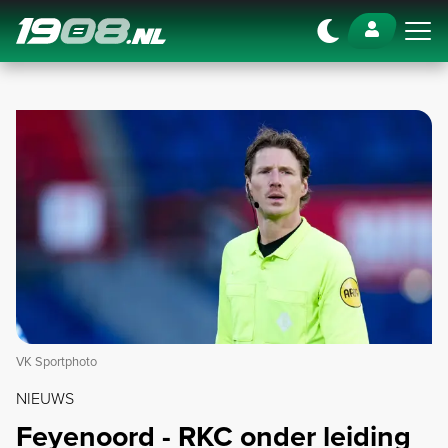
Navigation
VK Sportphoto
NIEUWS
Feyenoord - RKC onder leiding