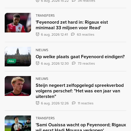
6 aug. 2026 15:22
34 reacties
TRANSFERS
'Feyenoord zet hard in: Rigaux eist
minimaal 33 miljoen voor Read'
6 aug. 2026 12:41
63 reacties
NIEUWS
Op welke plaats gaat Feyenoord eindigen?
POLL
6 aug. 2026 12:30
73 reacties
NIEUWS
Steijn negeert zelfopgelegd spreekverbod
volgens perschef: "Het was een jaar van
uitersten"
6 aug. 2026 12:26
11 reacties
TRANSFERS
'Sami Ouaissa wacht op Feyenoord; Rigaux
wil eerst Hadj Moussa verkopen'