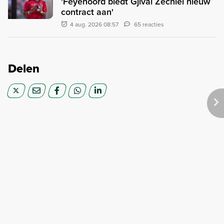
'Feyenoord biedt Gjivai Zechiël nieuw
contract aan'
4 aug. 2026 08:57
65 reacties
Delen