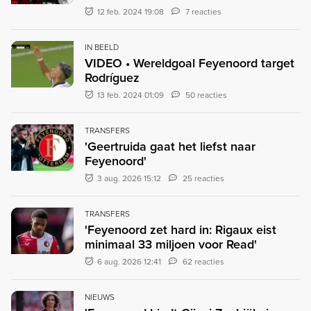
12 feb. 2024 19:08
7 reacties
IN BEELD
VIDEO • Wereldgoal Feyenoord target
Rodríguez
13 feb. 2024 01:09
50 reacties
TRANSFERS
'Geertruida gaat het liefst naar
Feyenoord'
3 aug. 2026 15:12
25 reacties
TRANSFERS
'Feyenoord zet hard in: Rigaux eist
minimaal 33 miljoen voor Read'
6 aug. 2026 12:41
62 reacties
NIEUWS