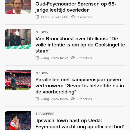
Oud-Feyenoorder Sørensen op 68-
jarige leeftijd overleden
19 feb. 2024 17:06
3 reacties
NIEUWS
Van Bronckhorst over titelkans: "De
volle intentie is om op de Coolsingel te
staan"
7 aug. 2026 14:52
7 reacties
NIEUWS
Parallellen met kampioensjaar geven
vertrouwen: "Gevoel is hetzelfde nu in
de voorbereiding"
7 aug. 2026 15:24
7 reacties
TRANSFERS
'Ipswich Town aast op Ueda:
Feyenoord wacht nog op officieel bod'