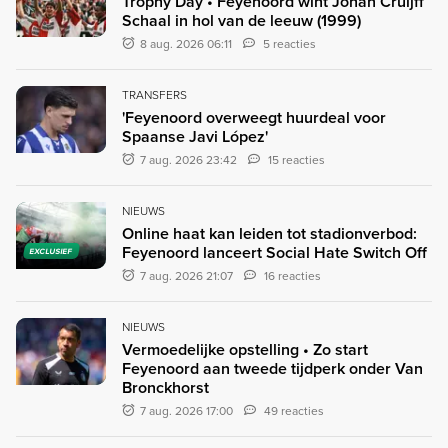
Trophy Day • Feyenoord wint Johan Cruijff
Schaal in hol van de leeuw (1999)
8 aug. 2026 06:11
5 reacties
TRANSFERS
'Feyenoord overweegt huurdeal voor
Spaanse Javi López'
7 aug. 2026 23:42
15 reacties
NIEUWS
Online haat kan leiden tot stadionverbod:
Feyenoord lanceert Social Hate Switch Off
EXCLUSIEF
7 aug. 2026 21:07
16 reacties
NIEUWS
Vermoedelijke opstelling • Zo start
Feyenoord aan tweede tijdperk onder Van
Bronckhorst
7 aug. 2026 17:00
49 reacties