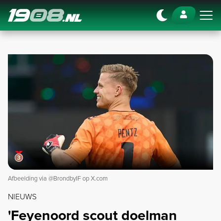
Navigation
Afbeelding via @BrondbyIF op X.com
NIEUWS
'Feyenoord scout doelman