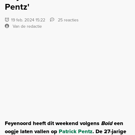
Pentz'
19 feb. 2024 15:22
25 reacties
Van de redactie
Feyenoord heeft dit weekend volgens
Bold
een
oogje laten vallen op
Patrick Pentz
. De 27-jarige