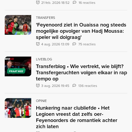
21 feb. 2026 18:52
16 reacties
TRANSFERS
'Feyenoord ziet in Ouaissa nog steeds
mogelijke opvolger van Hadj Moussa:
speler wil dolgraag'
4 aug. 2026 13:09
75 reacties
LIVEBLOG
Transferblog • Wie vertrekt, wie blijft?
Transfergeruchten volgen elkaar in rap
PRAAT MEE
tempo op
3 aug. 2026 19:45
136 reacties
OPINIE
Hunkering naar clubliefde • Het
Legioen vreest dat zelfs oer-
Feyenoorders de romantiek achter
zich laten