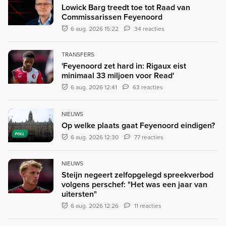
Lowick Barg treedt toe tot Raad van
Commissarissen Feyenoord
6 aug. 2026 15:22
34 reacties
TRANSFERS
'Feyenoord zet hard in: Rigaux eist
minimaal 33 miljoen voor Read'
6 aug. 2026 12:41
63 reacties
NIEUWS
Op welke plaats gaat Feyenoord eindigen?
POLL
6 aug. 2026 12:30
77 reacties
NIEUWS
Steijn negeert zelfopgelegd spreekverbod
volgens perschef: "Het was een jaar van
uitersten"
6 aug. 2026 12:26
11 reacties