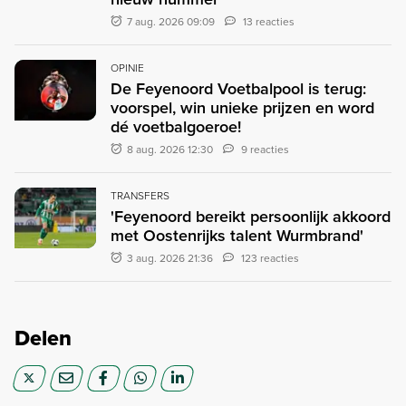
7 aug. 2026 09:09
13 reacties
OPINIE
De Feyenoord Voetbalpool is terug:
voorspel, win unieke prijzen en word
dé voetbalgoeroe!
8 aug. 2026 12:30
9 reacties
TRANSFERS
'Feyenoord bereikt persoonlijk akkoord
met Oostenrijks talent Wurmbrand'
3 aug. 2026 21:36
123 reacties
Delen