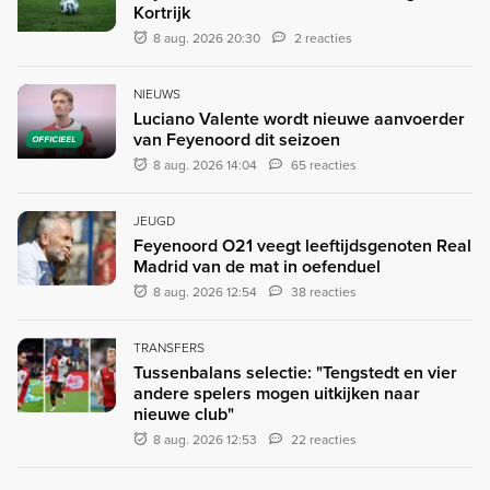
Kortrijk
8 aug. 2026 20:30
2 reacties
NIEUWS
Luciano Valente wordt nieuwe aanvoerder
van Feyenoord dit seizoen
OFFICIEEL
8 aug. 2026 14:04
65 reacties
JEUGD
Feyenoord O21 veegt leeftijdsgenoten Real
Madrid van de mat in oefenduel
8 aug. 2026 12:54
38 reacties
TRANSFERS
Tussenbalans selectie: "Tengstedt en vier
andere spelers mogen uitkijken naar
nieuwe club"
8 aug. 2026 12:53
22 reacties