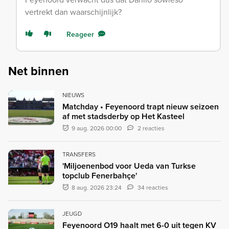
vertrekt dan waarschijnlijk?
Reageer
Net binnen
NIEUWS
Matchday • Feyenoord trapt nieuw seizoen
af met stadsderby op Het Kasteel
9 aug. 2026 00:00
2 reacties
TRANSFERS
'Miljoenenbod voor Ueda van Turkse
topclub Fenerbahçe'
8 aug. 2026 23:24
34 reacties
JEUGD
Feyenoord O19 haalt met 6-0 uit tegen KV