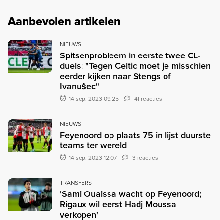
Aanbevolen artikelen
NIEUWS
Spitsenprobleem in eerste twee CL-
duels: "Tegen Celtic moet je misschien
eerder kijken naar Stengs of
Ivanušec"
14 sep. 2023 09:25
41 reacties
NIEUWS
Feyenoord op plaats 75 in lijst duurste
teams ter wereld
14 sep. 2023 12:07
3 reacties
TRANSFERS
'Sami Ouaissa wacht op Feyenoord;
Rigaux wil eerst Hadj Moussa
verkopen'