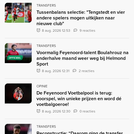
TRANSFERS
Tussenbalans selectie: "Tengstedt en vier
andere spelers mogen uitkijken naar
nieuwe club"
8 aug. 2026 12:53
9 reacties
TRANSFERS
Voormalig Feyenoord-talent Boulahrouz na
anderhalve maand weer weg bij Helmond
OFFICIEEL
Sport
8 aug. 2026 12:31
2 reacties
OPINIE
De Feyenoord Voetbalpool is terug:
voorspel, win unieke prijzen en word dé
voetbalgoeroe!
8 aug. 2026 12:30
0 reacties
TRANSFERS
Reconstructie: “Daarom ging de transfer