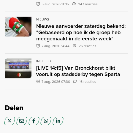
5 aug. 2026 11:05
247 reacties
NIEUWS
Nieuwe aanvoerder zaterdag bekend:
"Gebaseerd op hoe ik de groep heb
meegemaakt in de eerste week"
7 aug. 2026 14:44
26 reacties
IN BEELD
[LIVE 14:15] Van Bronckhorst blikt
vooruit op stadsderby tegen Sparta
7 aug. 2026 07:30
16 reacties
Delen