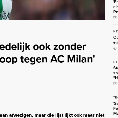
'F
ei
Re
NI
Op
delijk ook zonder
ei
op tegen AC Milan'
NI
St
sp
"H
TR
'S
Fe
Mo
aan afwezigen, maar die lijst lijkt ook maar niet