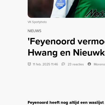
VK Sportphoto
NIEUWS
'Feyenoord vermoe
Hwang en Nieuwko
11 feb. 2025 11:46
23 reacties
Moreno
Feyenoord heeft nog altijd een waslijst 