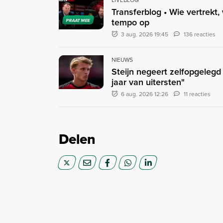
Transferblog • Wie vertrekt,
tempo op
PRAAT MEE
3 aug. 2026 19:45
136 reacties
NIEUWS
Steijn negeert zelfopgeleg
jaar van uitersten"
6 aug. 2026 12:26
11 reacties
Delen