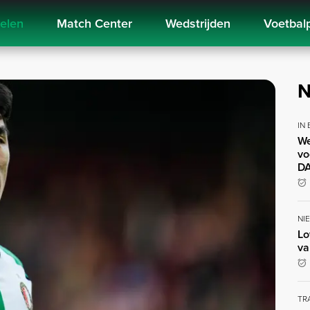
kelen
Match Center
Wedstrijden
Voetbal
N
IN
We
vo
DA
NI
Lo
va
TR