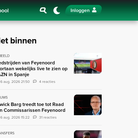
pool
Inloggen
et binnen
 BEELD
dstrijden van Feyenoord
ortaan wekelijks live te zien op
ZN in Spanje
6 aug. 2026 21:50
4 reacties
EUWS
wick Barg treedt toe tot Raad
n Commissarissen Feyenoord
6 aug. 2026 15:22
31 reacties
ANSFERS