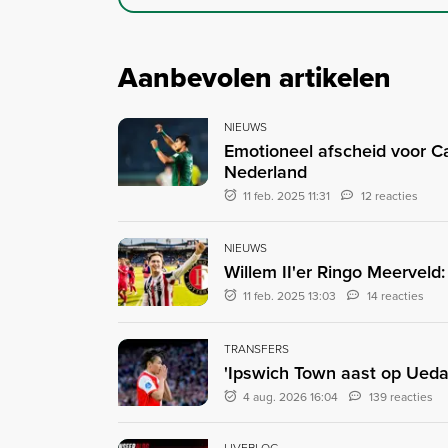
Aanbevolen artikelen
NIEUWS
Emotioneel afscheid voor Ca
Nederland
11 feb. 2025 11:31
12 reacties
NIEUWS
Willem II'er Ringo Meerveld
11 feb. 2025 13:03
14 reacties
TRANSFERS
'Ipswich Town aast op Ueda:
4 aug. 2026 16:04
139 reacties
LIVEBLOG