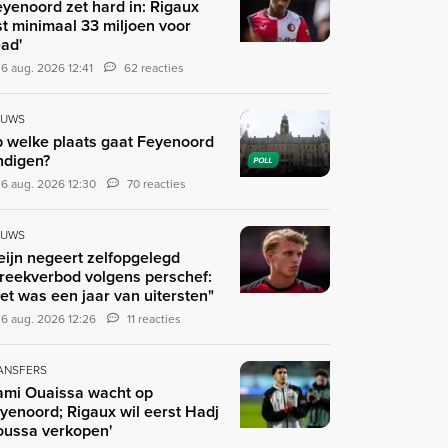
eyenoord zet hard in: Rigaux
st minimaal 33 miljoen voor
ad'
6 aug. 2026 12:41
62 reacties
EUWS
 welke plaats gaat Feyenoord
ndigen?
POLL
6 aug. 2026 12:30
70 reacties
EUWS
eijn negeert zelfopgelegd
reekverbod volgens perschef:
et was een jaar van uitersten"
6 aug. 2026 12:26
11 reacties
ANSFERS
ami Ouaissa wacht op
yenoord; Rigaux wil eerst Hadj
ussa verkopen'