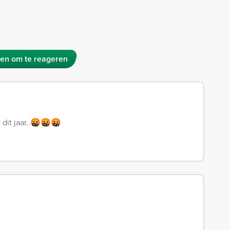
en om te reageren
 dit jaar..🤬🤬🤬