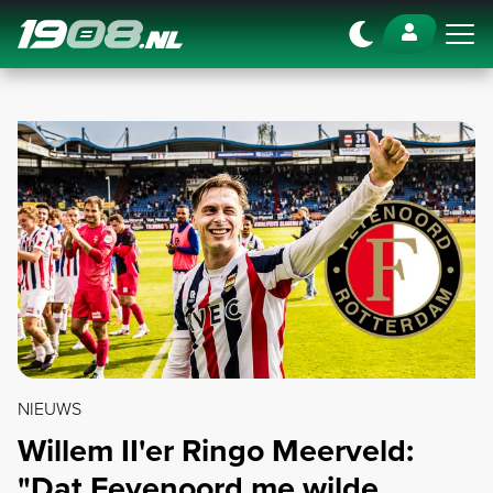
Navigation
NIEUWS
Willem II'er Ringo Meerveld:
"Dat Feyenoord me wilde