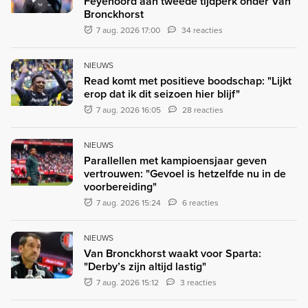
Feyenoord aan tweede tijdperk onder Van
Bronckhorst
7 aug. 2026 17:00
34 reacties
NIEUWS
Read komt met positieve boodschap: "Lijkt
erop dat ik dit seizoen hier blijf"
7 aug. 2026 16:05
28 reacties
NIEUWS
Parallellen met kampioensjaar geven
vertrouwen: "Gevoel is hetzelfde nu in de
voorbereiding"
7 aug. 2026 15:24
6 reacties
NIEUWS
Van Bronckhorst waakt voor Sparta:
"Derby’s zijn altijd lastig"
7 aug. 2026 15:12
3 reacties