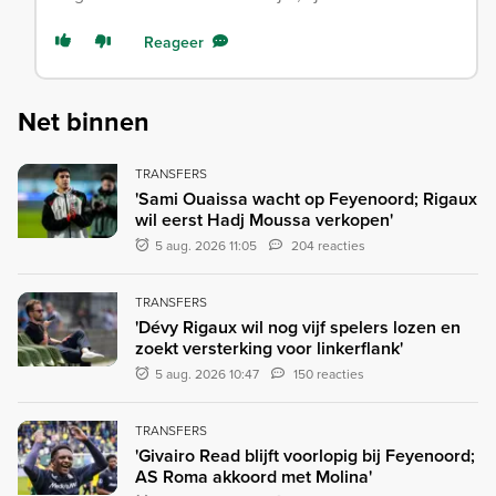
Reageer
Net binnen
TRANSFERS
'Sami Ouaissa wacht op Feyenoord; Rigaux
wil eerst Hadj Moussa verkopen'
5 aug. 2026 11:05
204 reacties
TRANSFERS
'Dévy Rigaux wil nog vijf spelers lozen en
zoekt versterking voor linkerflank'
5 aug. 2026 10:47
150 reacties
TRANSFERS
'Givairo Read blijft voorlopig bij Feyenoord;
AS Roma akkoord met Molina'