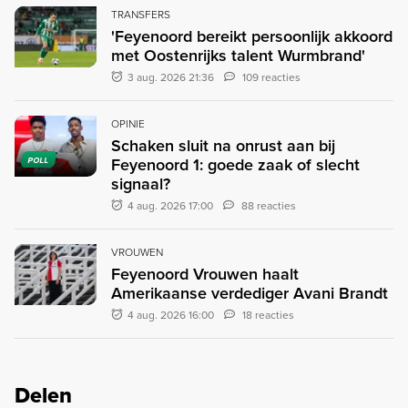
TRANSFERS
'Feyenoord bereikt persoonlijk akkoord
met Oostenrijks talent Wurmbrand'
3 aug. 2026 21:36
109 reacties
OPINIE
Schaken sluit na onrust aan bij
Feyenoord 1: goede zaak of slecht
POLL
signaal?
4 aug. 2026 17:00
88 reacties
VROUWEN
Feyenoord Vrouwen haalt
Amerikaanse verdediger Avani Brandt
4 aug. 2026 16:00
18 reacties
Delen