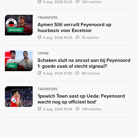
5 aug. 2026 10:25
126 reacties
TRANSFERS
Aymen Sliti verruilt Feyenoord op
huurbasis voor Excelsior
OFFICIEEL
4 aug. 2026 19:03
16 reacties
OPINIE
Schaken sluit na onrust aan bij Feyenoord
1: goede zaak of slecht signaal?
POLL
4 aug. 2026 17:00
88 reacties
TRANSFERS
'Ipswich Town aast op Ueda: Feyenoord
wacht nog op officieel bod'
4 aug. 2026 16:04
138 reacties