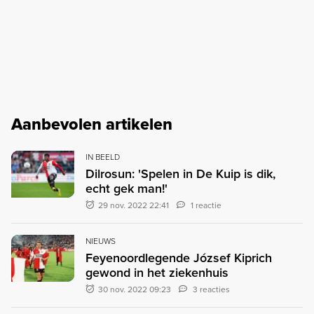
Aanbevolen artikelen
IN BEELD
Dilrosun: 'Spelen in De Kuip is dik,
echt gek man!'
29 nov. 2022 22:41
1 reactie
NIEUWS
Feyenoordlegende József Kiprich
gewond in het ziekenhuis
30 nov. 2022 09:23
3 reacties