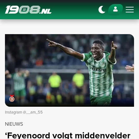
Navigation
Instagram @__am_55
NIEUWS
‘Feyenoord volgt middenvelder