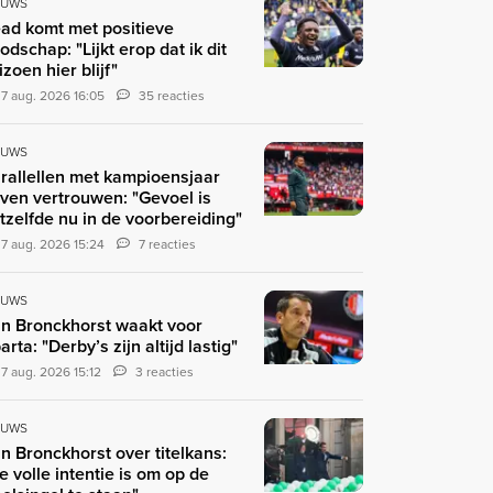
EUWS
ad komt met positieve
odschap: "Lijkt erop dat ik dit
izoen hier blijf"
7 aug. 2026 16:05
35 reacties
EUWS
rallellen met kampioensjaar
ven vertrouwen: "Gevoel is
tzelfde nu in de voorbereiding"
7 aug. 2026 15:24
7 reacties
EUWS
n Bronckhorst waakt voor
arta: "Derby’s zijn altijd lastig"
7 aug. 2026 15:12
3 reacties
EUWS
n Bronckhorst over titelkans:
e volle intentie is om op de