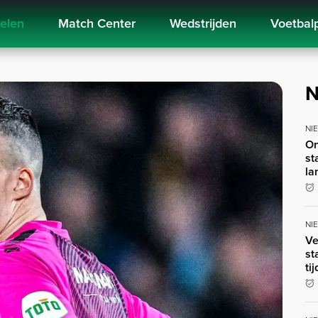
kelen
Match Center
Wedstrijden
Voetbal
N
NI
On
st
la
NI
Ve
st
ti