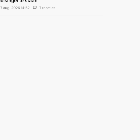
olsingel te staan"
7 aug. 2026 14:52
7 reacties