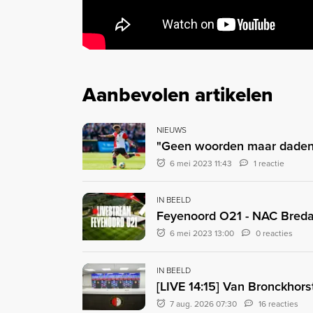
Aanbevolen artikelen
NIEUWS
"Geen woorden maar daden, 
6 mei 2023 11:43
1 reactie
IN BEELD
Feyenoord O21 - NAC Bred
6 mei 2023 13:00
0 reacties
IN BEELD
[LIVE 14:15] Van Bronckhors
7 aug. 2026 07:30
16 reacties