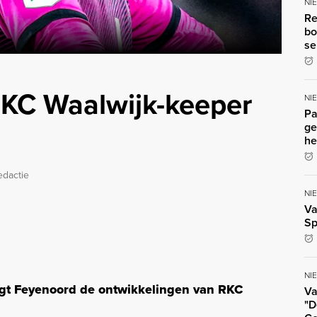
NI
Re
bo
se
RKC Waalwijk-keeper
NI
Pa
ge
he
edactie
NI
Va
Sp
NI
gt Feyenoord de ontwikkelingen van RKC
Va
"D