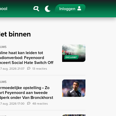
pool
Inloggen
et binnen
EUWS
line haat kan leiden tot
adionverbod: Feyenoord
EXCLUSIEF
nceert Social Hate Switch Off
7 aug. 2026 21:07
13 reacties
EUWS
rmoedelijke opstelling • Zo
art Feyenoord aan tweede
jdperk onder Van Bronckhorst
7 aug. 2026 17:00
48 reacties