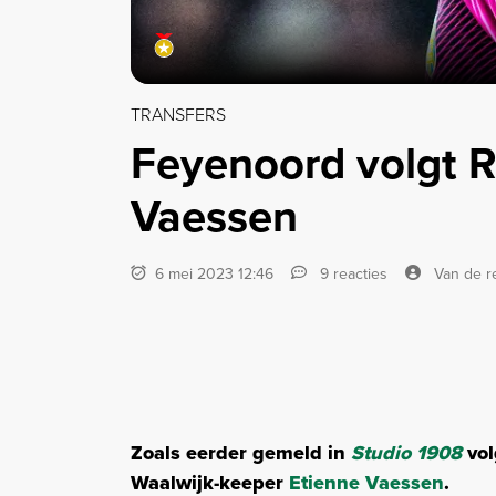
TRANSFERS
Feyenoord volgt 
Vaessen
6 mei 2023 12:46
9 reacties
Van de r
Zoals eerder gemeld in
Studio 1908
vol
Waalwijk-keeper
Etienne Vaessen
.