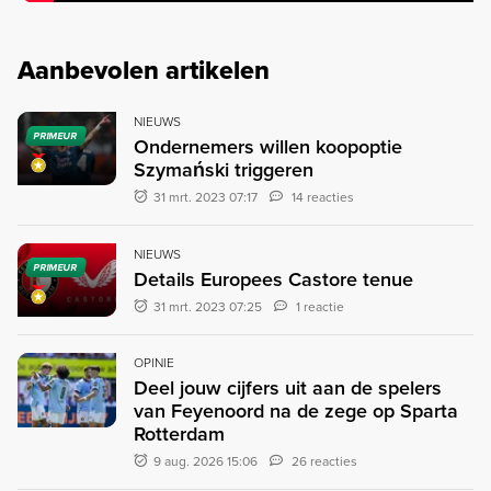
Aanbevolen artikelen
NIEUWS
PRIMEUR
Ondernemers willen koopoptie
Szymański triggeren
31 mrt. 2023 07:17
14 reacties
NIEUWS
PRIMEUR
Details Europees Castore tenue
31 mrt. 2023 07:25
1 reactie
OPINIE
Deel jouw cijfers uit aan de spelers
van Feyenoord na de zege op Sparta
Rotterdam
9 aug. 2026 15:06
26 reacties