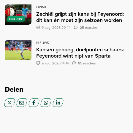
OPINIE
Zechiël grijpt zijn kans bij Feyenoord:
dit kan én moet zijn seizoen worden
EXCLUSIEF
9 aug. 2026 20:44
25 reacties
NIEUWS
Kansen genoeg, doelpunten schaars:
Feyenoord wint nipt van Sparta
9 aug. 2026 14:14
85 reacties
Delen