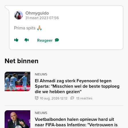
Ohmyguido
31 maart 2023 07:56
Prima spits 🙏🏼
Reageer
Net binnen
NIEUWS
El Ahmadi zag sterk Feyenoord tegen
Sparta: ''Misschien wel de beste topploeg
die we hebben gezien''
10 aug. 2026 12:12
13 reacties
NIEUWS
Voetbalbonden halen opnieuw hard uit
naar FIFA-baas Infantino: "Vertrouwen is