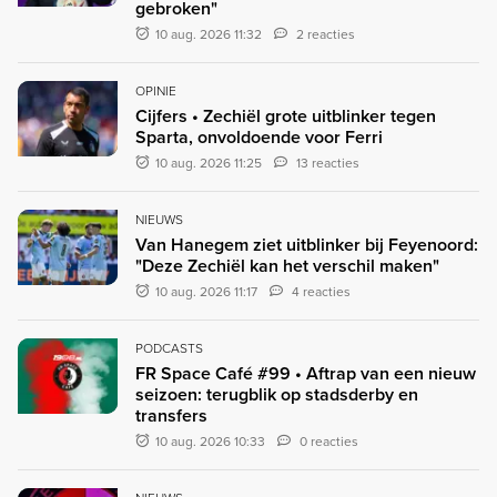
gebroken"
10 aug. 2026 11:32
2 reacties
OPINIE
Cijfers • Zechiël grote uitblinker tegen
Sparta, onvoldoende voor Ferri
10 aug. 2026 11:25
13 reacties
NIEUWS
Van Hanegem ziet uitblinker bij Feyenoord:
"Deze Zechiël kan het verschil maken"
10 aug. 2026 11:17
4 reacties
PODCASTS
FR Space Café #99 • Aftrap van een nieuw
seizoen: terugblik op stadsderby en
transfers
10 aug. 2026 10:33
0 reacties