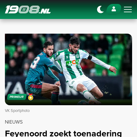
Navigation
PRIMEUR
VK Sportphoto
NIEUWS
Feyenoord zoekt toenadering