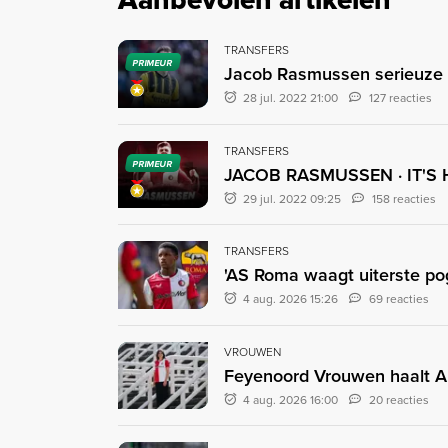
TRANSFERS
PRIMEUR
Jacob Rasmussen serieuze 
28 jul. 2022 21:00
127 reacties
TRANSFERS
PRIMEUR
JACOB RASMUSSEN · IT'S
29 jul. 2022 09:25
158 reacties
TRANSFERS
'AS Roma waagt uiterste pogi
4 aug. 2026 15:26
69 reacties
VROUWEN
Feyenoord Vrouwen haalt A
4 aug. 2026 16:00
20 reacties