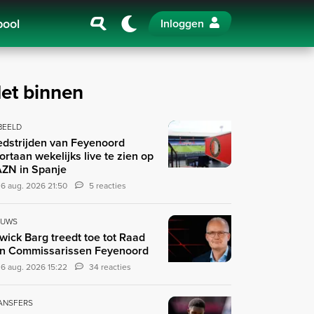
pool
Inloggen
et binnen
 BEELD
dstrijden van Feyenoord
ortaan wekelijks live te zien op
ZN in Spanje
6 aug. 2026 21:50
5 reacties
EUWS
wick Barg treedt toe tot Raad
n Commissarissen Feyenoord
6 aug. 2026 15:22
34 reacties
ANSFERS