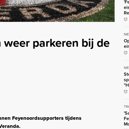
'F
ei
Re
NI
weer parkeren bij de
Op
ei
NI
St
sp
"H
TR
'S
nnen Feyenoordsupporters tijdens
Fe
Mo
 Veranda.