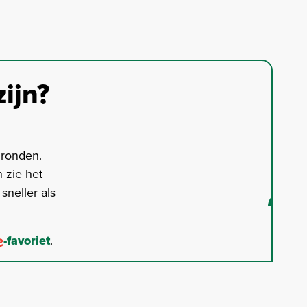
zijn?
gronden.
 zie het
neller als
-favoriet
.