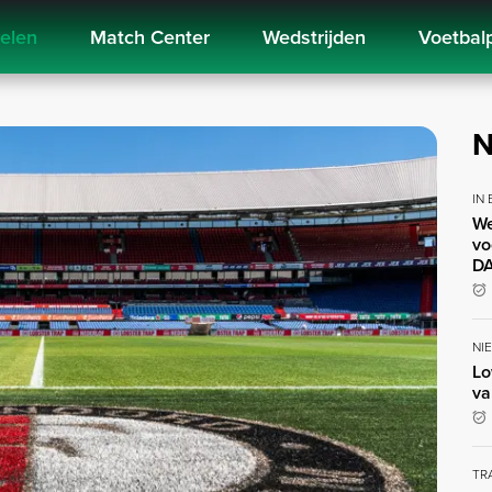
kelen
Match Center
Wedstrijden
Voetbal
N
IN
We
vo
DA
NI
Lo
va
TR