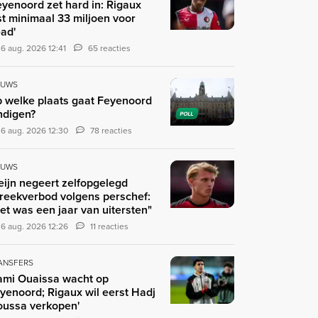
eyenoord zet hard in: Rigaux
st minimaal 33 miljoen voor
ad'
6 aug. 2026 12:41
65 reacties
EUWS
 welke plaats gaat Feyenoord
ndigen?
POLL
6 aug. 2026 12:30
78 reacties
EUWS
eijn negeert zelfopgelegd
reekverbod volgens perschef:
et was een jaar van uitersten"
6 aug. 2026 12:26
11 reacties
ANSFERS
ami Ouaissa wacht op
yenoord; Rigaux wil eerst Hadj
ussa verkopen'