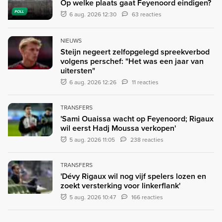
Op welke plaats gaat Feyenoord eindigen?
POLL
6 aug. 2026 12:30
63 reacties
NIEUWS
Steijn negeert zelfopgelegd spreekverbod
volgens perschef: "Het was een jaar van
uitersten"
6 aug. 2026 12:26
11 reacties
TRANSFERS
'Sami Ouaissa wacht op Feyenoord; Rigaux
wil eerst Hadj Moussa verkopen'
5 aug. 2026 11:05
238 reacties
TRANSFERS
'Dévy Rigaux wil nog vijf spelers lozen en
zoekt versterking voor linkerflank'
5 aug. 2026 10:47
166 reacties