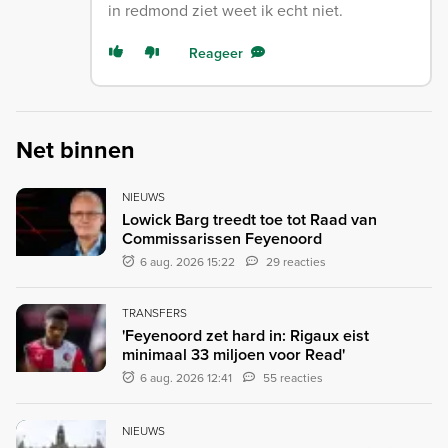
in redmond ziet weet ik echt niet.
Reageer
Net binnen
NIEUWS
Lowick Barg treedt toe tot Raad van
Commissarissen Feyenoord
6 aug. 2026 15:22
29 reacties
TRANSFERS
'Feyenoord zet hard in: Rigaux eist
minimaal 33 miljoen voor Read'
6 aug. 2026 12:41
55 reacties
NIEUWS