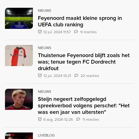
NIEUWS
Feyenoord maakt kleine sprong in
UEFA club ranking
12 jul. 2024 11:57
9 reacties
NIEUWS
Thuistenue Feyenoord blijft zoals het
was; tenue tegen FC Dordrecht
drukfout
12 jul. 2024 13:21
22 reacties
NIEUWS
Steijn negeert zelfopgelegd
spreekverbod volgens perschef: "Het
was een jaar van uitersten"
6 aug. 2026 12:26
11 reacties
LIVEBLOG