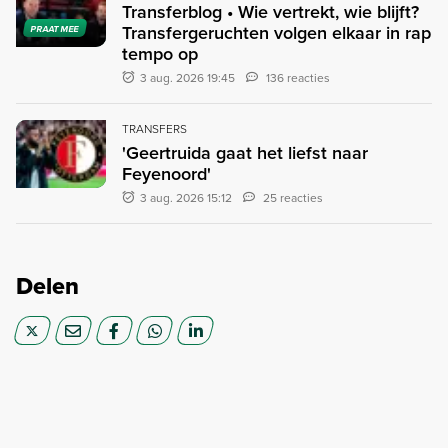
Transferblog • Wie vertrekt, wie blijft?
Transfergeruchten volgen elkaar in rap
PRAAT MEE
tempo op
3 aug. 2026 19:45
136 reacties
TRANSFERS
'Geertruida gaat het liefst naar
Feyenoord'
3 aug. 2026 15:12
25 reacties
Delen