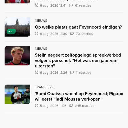
6 aug. 2026 12:41
61 reacties
NIEUWS
Op welke plaats gaat Feyenoord eindigen?
POLL
6 aug. 2026 12:30
70 reacties
NIEUWS
Steijn negeert zelfopgelegd spreekverbod
volgens perschef: "Het was een jaar van
uitersten"
6 aug. 2026 12:26
11 reacties
TRANSFERS
'Sami Ouaissa wacht op Feyenoord; Rigaux
wil eerst Hadj Moussa verkopen'
5 aug. 2026 11:05
245 reacties