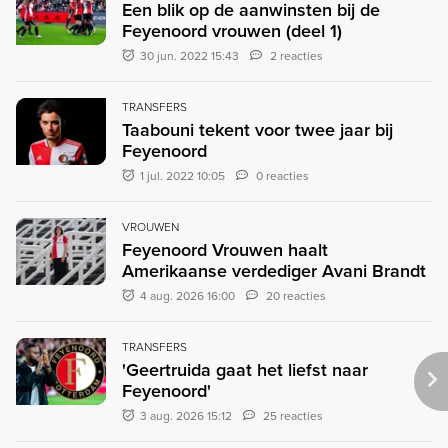
Een blik op de aanwinsten bij de
Feyenoord vrouwen (deel 1)
30 jun. 2022 15:43
2 reacties
TRANSFERS
Taabouni tekent voor twee jaar bij
Feyenoord
1 jul. 2022 10:05
0 reacties
VROUWEN
Feyenoord Vrouwen haalt
Amerikaanse verdediger Avani Brandt
4 aug. 2026 16:00
20 reacties
TRANSFERS
'Geertruida gaat het liefst naar
Feyenoord'
3 aug. 2026 15:12
25 reacties