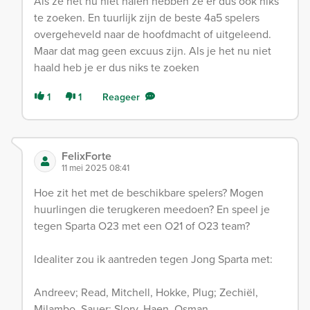
Als ze het nu niet halen hebben ze er dus ook niks
te zoeken. En tuurlijk zijn de beste 4a5 spelers
overgeheveld naar de hoofdmacht of uitgeleend.
Maar dat mag geen excuus zijn. Als je het nu niet
haald heb je er dus niks te zoeken
1
1
Reageer
FelixForte
11 mei 2025 08:41
Hoe zit het met de beschikbare spelers? Mogen
huurlingen die terugkeren meedoen? En speel je
tegen Sparta O23 met een O21 of O23 team?
Idealiter zou ik aantreden tegen Jong Sparta met:
Andreev; Read, Mitchell, Hokke, Plug; Zechiël,
Milambo, Sauer; Slory, Haen, Osman