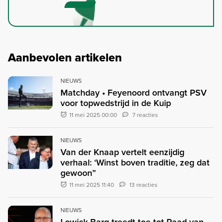
Aanbevolen artikelen
NIEUWS
Matchday • Feyenoord ontvangt PSV
voor topwedstrijd in de Kuip
11 mei 2025 00:00
7 reacties
NIEUWS
Van der Knaap vertelt eenzijdig
verhaal: ‘Winst boven traditie, zeg dat
gewoon”
11 mei 2025 11:40
13 reacties
NIEUWS
Lowick Barg treedt toe tot Raad van