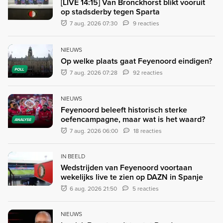
[LIVE 14:15] Van Bronckhorst blikt vooruit
op stadsderby tegen Sparta
7 aug. 2026 07:30
9 reacties
NIEUWS
Op welke plaats gaat Feyenoord eindigen?
POLL
7 aug. 2026 07:28
92 reacties
NIEUWS
Feyenoord beleeft historisch sterke
oefencampagne, maar wat is het waard?
ANALYSE
7 aug. 2026 06:00
18 reacties
IN BEELD
Wedstrijden van Feyenoord voortaan
wekelijks live te zien op DAZN in Spanje
6 aug. 2026 21:50
5 reacties
NIEUWS