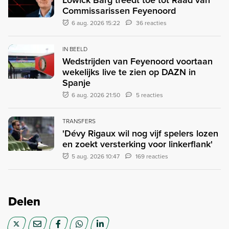
Commissarissen Feyenoord
6 aug. 2026 15:22
36 reacties
IN BEELD
Wedstrijden van Feyenoord voortaan
wekelijks live te zien op DAZN in
Spanje
6 aug. 2026 21:50
5 reacties
TRANSFERS
'Dévy Rigaux wil nog vijf spelers lozen
en zoekt versterking voor linkerflank'
5 aug. 2026 10:47
169 reacties
Delen