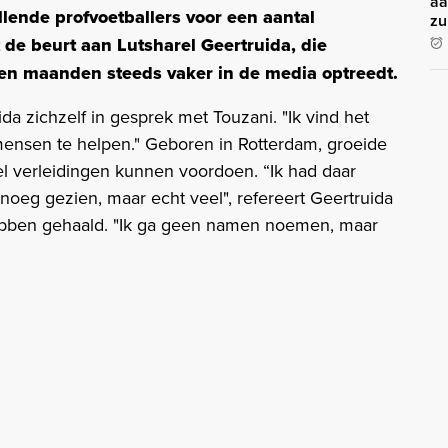
aa
llende profvoetballers voor een aantal
zu
t de beurt aan Lutsharel Geertruida, die
pen maanden steeds vaker in de media optreedt.
uida zichzelf in gesprek met Touzani. "Ik vind het
ensen te helpen." Geboren in Rotterdam, groeide
eel verleidingen kunnen voordoen. “Ik had daar
noeg gezien, maar echt veel", refereert Geertruida
 hebben gehaald. "Ik ga geen namen noemen, maar