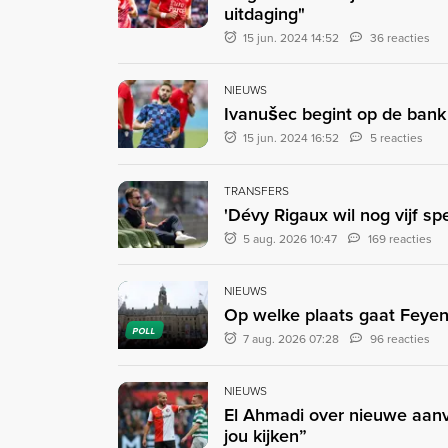
uitdaging"
15 jun. 2024 14:52
36 reacties
NIEUWS
Ivanušec begint op de bank 
15 jun. 2024 16:52
5 reacties
TRANSFERS
'Dévy Rigaux wil nog vijf sp
5 aug. 2026 10:47
169 reacties
NIEUWS
Op welke plaats gaat Feyen
POLL
7 aug. 2026 07:28
96 reacties
NIEUWS
El Ahmadi over nieuwe aanvo
jou kijken”