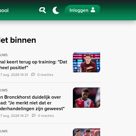
pool
Inloggen
et binnen
EUWS
al keert terug op training: "Dat
 heel positief"
7 aug. 2026 14:31
0 reacties
EUWS
n Bronckhorst duidelijk over
ad: "Je merkt niet dat er
derhandelingen zijn geweest"
7 aug. 2026 14:27
0 reacties
EUWS