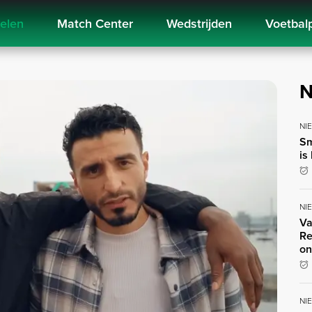
kelen
Match Center
Wedstrijden
Voetbal
N
NI
Sm
is
NI
Va
Re
on
NI