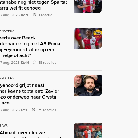
tanabe nog niet tegen Sparta;
arra wel fit genoeg
7 aug. 2026 14:20
1 reactie
ANSFERS
erts over Read-
derhandeling met AS Roma:
ij Feyenoord zit-ie op een
nnetje of acht”
7 aug. 2026 12:46
18 reacties
ANSFERS
yenoord grijpt naast
erikaans toptalent: 'Zavier
zo onderweg naar Crystal
lace'
7 aug. 2026 12:16
25 reacties
EUWS
 Ahmadi over nieuwe