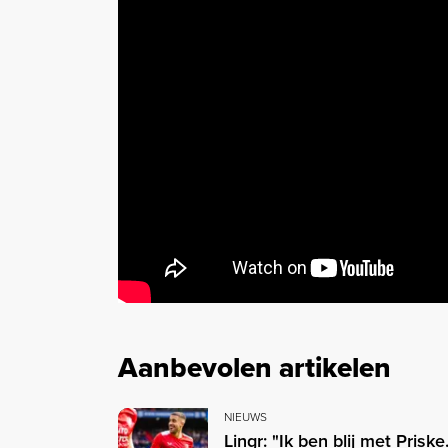
Aanbevolen artikelen
NIEUWS
Lingr: "Ik ben blij met Pris