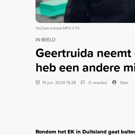
YouTube-kanaal NPO 3 TV
IN BEELD
Geertruida neemt 
heb een andere m
15 jun. 2024 15:28
0 reacties
Stan
Rondom het EK in Duitsland gaat balto