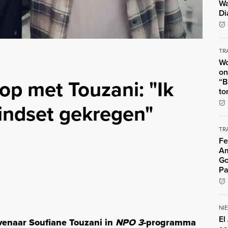
Wa
Di
TR
Wo
on
op met Touzani: "Ik
“B
to
indset gekregen"
TR
Fe
Am
Go
Pa
NI
El
venaar Soufiane Touzani in
NPO 3
-programma