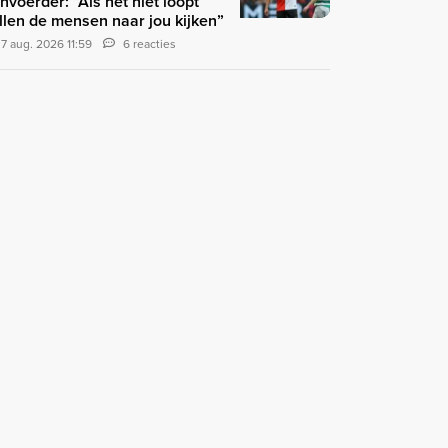
nvoerder: “Als het niet loopt
llen de mensen naar jou kijken”
7 aug. 2026 11:59
6 reacties