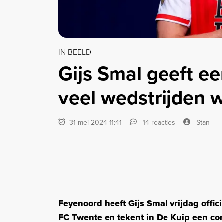
IN BEELD
Gijs Smal geeft ee
veel wedstrijden w
31 mei 2024 11:41
14 reacties
Stan
Feyenoord heeft Gijs Smal vrijdag offi
FC Twente en tekent in De Kuip een co