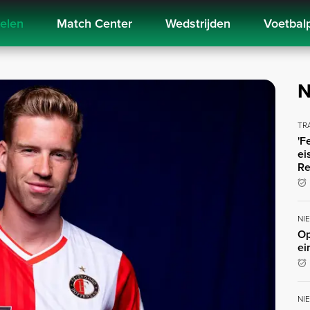
kelen
Match Center
Wedstrijden
Voetbal
N
TR
'F
ei
Re
NI
Op
ei
NI