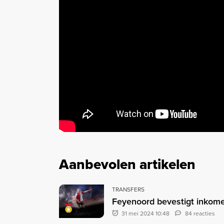
Aanbevolen artikelen
TRANSFERS
Feyenoord bevestigt inkome
31 mei 2024 10:48
84 reacties