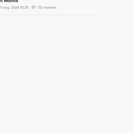
t Molina'
5 aug. 2026 10:25
132 reacties