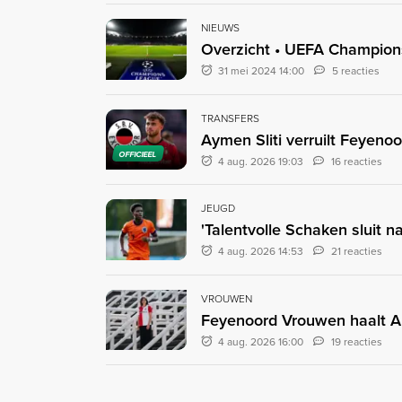
NIEUWS
Overzicht • UEFA Champio
31 mei 2024 14:00
5 reacties
TRANSFERS
Aymen Sliti verruilt Feyenoo
OFFICIEEL
4 aug. 2026 19:03
16 reacties
JEUGD
'Talentvolle Schaken sluit na
4 aug. 2026 14:53
21 reacties
VROUWEN
Feyenoord Vrouwen haalt A
4 aug. 2026 16:00
19 reacties