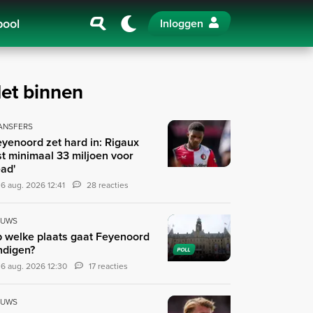
pool
Inloggen
et binnen
ANSFERS
eyenoord zet hard in: Rigaux
st minimaal 33 miljoen voor
ad'
6 aug. 2026 12:41
28 reacties
EUWS
 welke plaats gaat Feyenoord
ndigen?
POLL
6 aug. 2026 12:30
17 reacties
EUWS