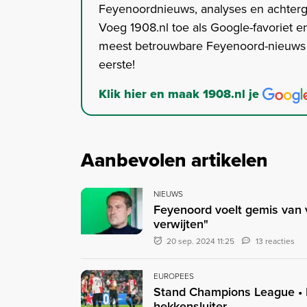
Feyenoordnieuws, analyses en achter
Voeg 1908.nl toe als Google-favoriet en
meest betrouwbare Feyenoord-nieuws s
eerste!
Klik hier en maak 1908.nl je
Aanbevolen artikelen
NIEUWS
Feyenoord voelt gemis van v
verwijten"
20 sep. 2024 11:25
13 reacties
EUROPEES
Stand Champions League • 
hekkensluiter