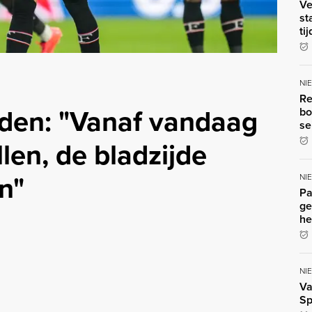
Ve
st
ti
NI
Re
den: "Vanaf vandaag
bo
se
len, de bladzijde
n"
NI
Pa
ge
he
NI
Va
Sp