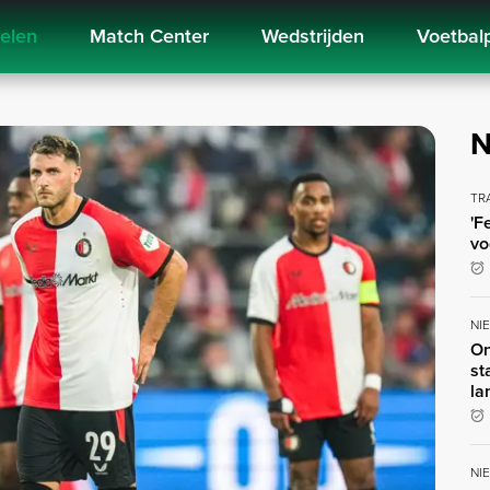
kelen
Match Center
Wedstrijden
Voetbal
N
TR
'F
vo
NI
On
st
la
NI