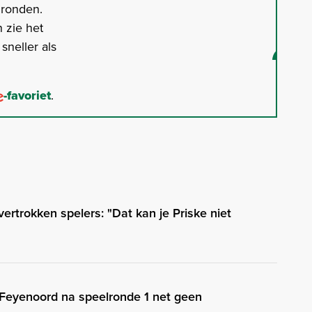
gronden.
 zie het
neller als
-favoriet
.
ertrokken spelers: "Dat kan je Priske niet
Feyenoord na speelronde 1 net geen