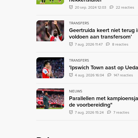
20 sep. 2024 12:03
22 reacties
TRANSFERS
Geertruida keert niet terug 
voldoen aan transfersom’
7 aug. 2026 11:47
8 reacties
TRANSFERS
'Ipswich Town aast op Ueda:
4 aug. 2026 16:04
147 reacties
NIEUWS
Parallellen met kampioensja
de voorbereiding"
7 aug. 2026 15:24
7 reacties