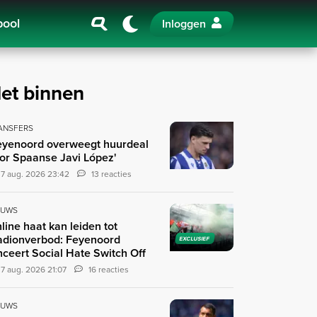
pool
Inloggen
et binnen
ANSFERS
eyenoord overweegt huurdeal
or Spaanse Javi López'
7 aug. 2026 23:42
13 reacties
EUWS
line haat kan leiden tot
adionverbod: Feyenoord
EXCLUSIEF
nceert Social Hate Switch Off
7 aug. 2026 21:07
16 reacties
EUWS