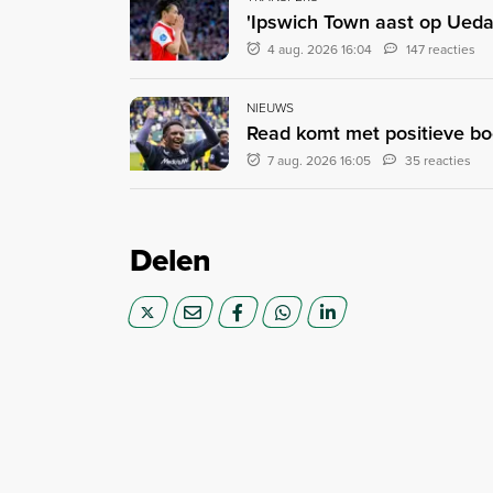
'Ipswich Town aast op Ueda:
4 aug. 2026 16:04
147 reacties
NIEUWS
Read komt met positieve bood
7 aug. 2026 16:05
35 reacties
Delen