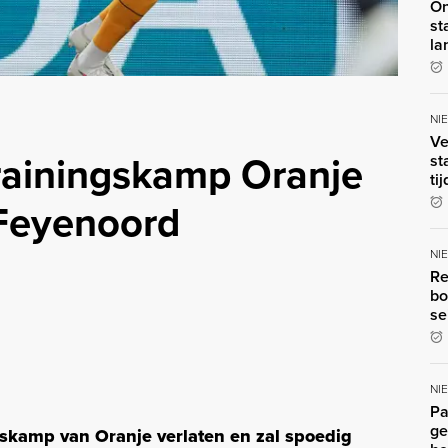
On
st
la
NI
Ve
rainingskamp Oranje
st
ti
 Feyenoord
NI
Re
bo
se
NI
Pa
ge
gskamp van Oranje verlaten en zal spoedig