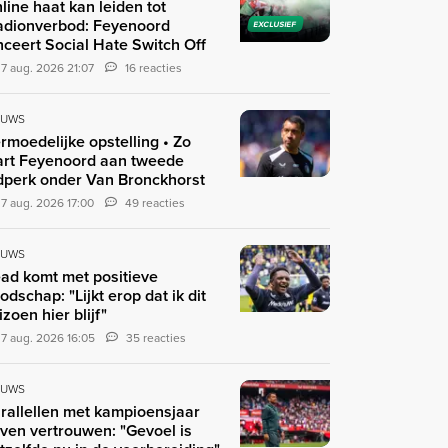
line haat kan leiden tot
adionverbod: Feyenoord
EXCLUSIEF
nceert Social Hate Switch Off
7 aug. 2026 21:07
16 reacties
EUWS
rmoedelijke opstelling • Zo
art Feyenoord aan tweede
jdperk onder Van Bronckhorst
7 aug. 2026 17:00
49 reacties
EUWS
ad komt met positieve
odschap: "Lijkt erop dat ik dit
izoen hier blijf"
7 aug. 2026 16:05
35 reacties
EUWS
rallellen met kampioensjaar
ven vertrouwen: "Gevoel is