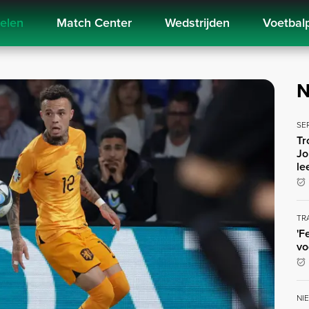
kelen
Match Center
Wedstrijden
Voetbal
N
SE
Tr
Jo
le
TR
'F
vo
NI