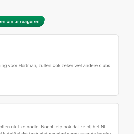
en om te reageren
ing voor Hartman, zullen ook zeker wel andere clubs
llen niet zo nodig. Nogal leip ook dat ze bij het NL
d kutelftal dat toch niet gevolgd wordt over de border.