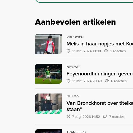
Aanbevolen artikelen
VROUWEN
Melis in haar nopjes met Ko
21 mrt. 2024 19:08
2 reacties
NIEUWS
Feyenoordhuurlingen geven 
21 mrt. 2024 20:40
6 reacties
NIEUWS
Van Bronckhorst over titelka
staan"
7 aug. 2026 14:52
7 reacties
TRANSFERS