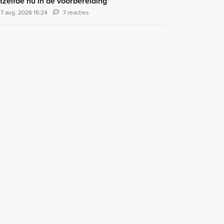
tzelfde nu in de voorbereiding"
7 aug. 2026 15:24
7 reacties