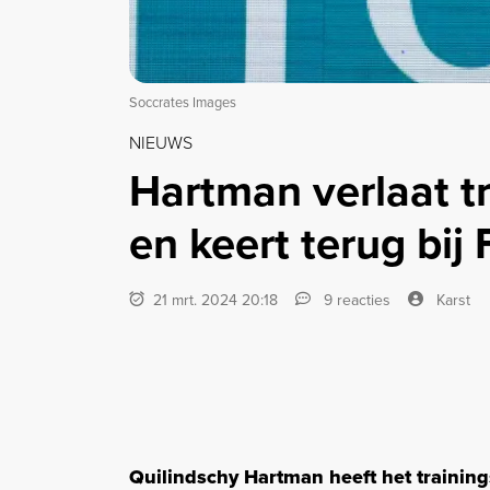
Soccrates Images
NIEUWS
Hartman verlaat t
en keert terug bij
21 mrt. 2024 20:18
9 reacties
Karst
Quilindschy Hartman heeft het trainin