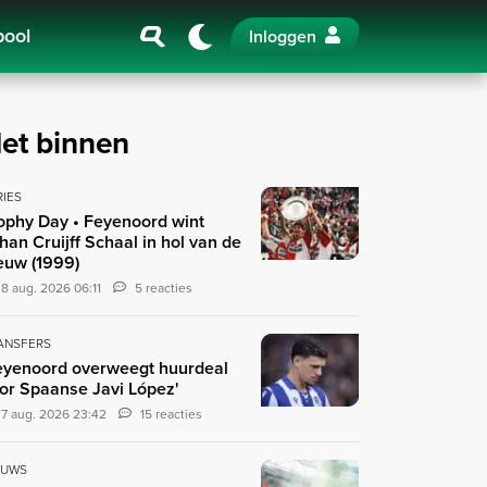
pool
Inloggen
et binnen
RIES
ophy Day • Feyenoord wint
han Cruijff Schaal in hol van de
euw (1999)
8 aug. 2026 06:11
5 reacties
ANSFERS
eyenoord overweegt huurdeal
or Spaanse Javi López'
7 aug. 2026 23:42
15 reacties
EUWS