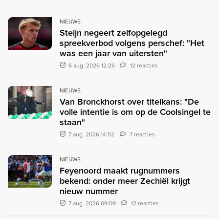
NIEUWS
Steijn negeert zelfopgelegd
spreekverbod volgens perschef: "Het
was een jaar van uitersten"
6 aug. 2026 12:26
12 reacties
NIEUWS
Van Bronckhorst over titelkans: "De
volle intentie is om op de Coolsingel te
staan"
7 aug. 2026 14:52
7 reacties
NIEUWS
Feyenoord maakt rugnummers
bekend: onder meer Zechiël krijgt
nieuw nummer
7 aug. 2026 09:09
12 reacties