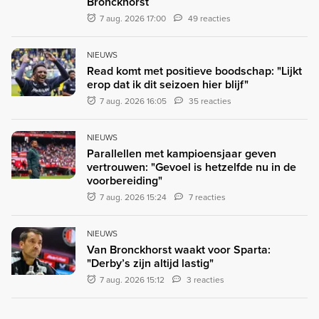
Bronckhorst
7 aug. 2026 17:00
49 reacties
NIEUWS
Read komt met positieve boodschap: "Lijkt
erop dat ik dit seizoen hier blijf"
7 aug. 2026 16:05
35 reacties
NIEUWS
Parallellen met kampioensjaar geven
vertrouwen: "Gevoel is hetzelfde nu in de
voorbereiding"
7 aug. 2026 15:24
7 reacties
NIEUWS
Van Bronckhorst waakt voor Sparta:
"Derby’s zijn altijd lastig"
7 aug. 2026 15:12
3 reacties