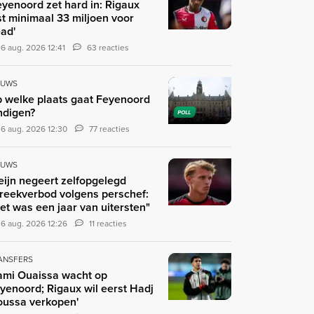
eyenoord zet hard in: Rigaux
st minimaal 33 miljoen voor
ad'
6 aug. 2026 12:41
63 reacties
EUWS
 welke plaats gaat Feyenoord
ndigen?
POLL
6 aug. 2026 12:30
77 reacties
EUWS
eijn negeert zelfopgelegd
reekverbod volgens perschef:
et was een jaar van uitersten"
6 aug. 2026 12:26
11 reacties
ANSFERS
ami Ouaissa wacht op
yenoord; Rigaux wil eerst Hadj
ussa verkopen'