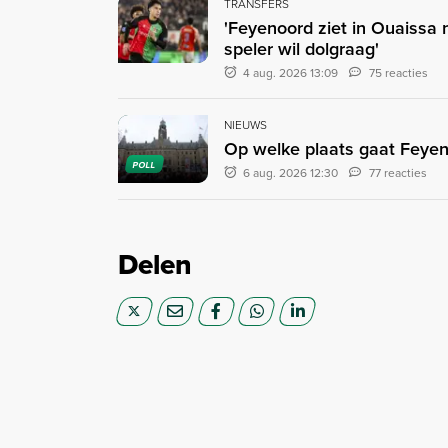
TRANSFERS
'Feyenoord ziet in Ouaissa
speler wil dolgraag'
4 aug. 2026 13:09
75 reacties
NIEUWS
Op welke plaats gaat Feyen
POLL
6 aug. 2026 12:30
77 reacties
Delen