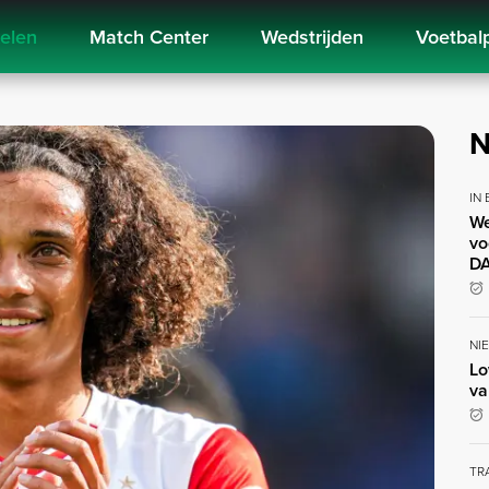
kelen
Match Center
Wedstrijden
Voetbal
N
IN
We
vo
DA
NI
Lo
va
TR