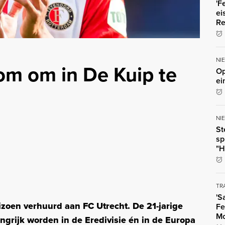
'F
ei
Re
NI
oom om in De Kuip te
Op
ei
NI
St
sp
"H
TR
'S
eizoen verhuurd aan FC Utrecht. De 21-jarige
Fe
Mo
grijk worden in de Eredivisie én in de Europa