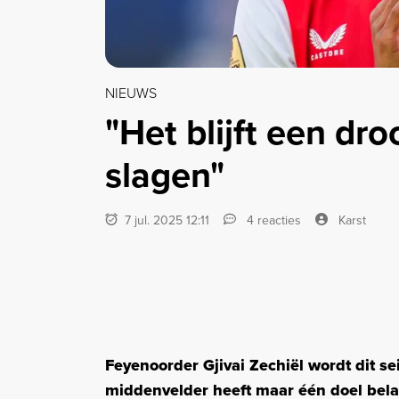
NIEUWS
"Het blijft een dr
slagen"
7 jul. 2025 12:11
4 reacties
Karst
Feyenoorder Gjivai Zechiël wordt dit s
middenvelder heeft maar één doel belan