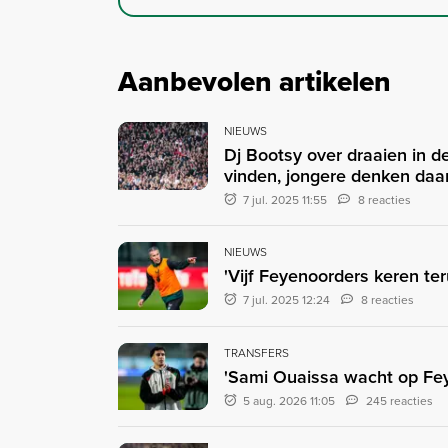
Aanbevolen artikelen
NIEUWS
Dj Bootsy over draaien in d
vinden, jongere denken daa
7 jul. 2025 11:55
8 reacties
NIEUWS
'Vijf Feyenoorders keren ter
7 jul. 2025 12:24
8 reacties
TRANSFERS
'Sami Ouaissa wacht op Fey
5 aug. 2026 11:05
245 reacties