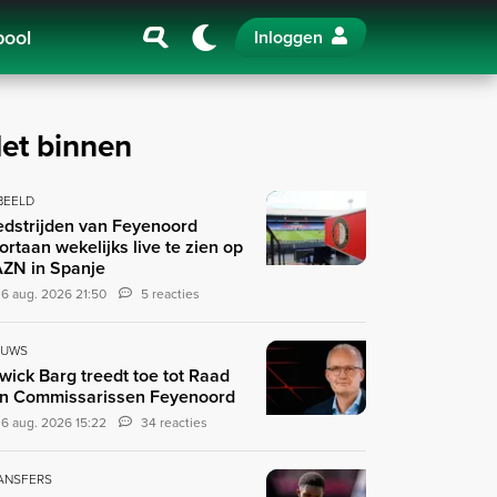
pool
Inloggen
et binnen
 BEELD
dstrijden van Feyenoord
ortaan wekelijks live te zien op
ZN in Spanje
6 aug. 2026 21:50
5 reacties
EUWS
wick Barg treedt toe tot Raad
n Commissarissen Feyenoord
6 aug. 2026 15:22
34 reacties
ANSFERS