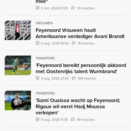
mee"
3 mrt. 2024 21:03
25 reacties
VROUWEN
Feyenoord Vrouwen haalt
Amerikaanse verdediger Avani Brandt
4 aug. 2026 16:00
18 reacties
TRANSFERS
'Feyenoord bereikt persoonlijk akkoord
met Oostenrijks talent Wurmbrand'
3 aug. 2026 21:36
109 reacties
TRANSFERS
'Sami Ouaissa wacht op Feyenoord;
Rigaux wil eerst Hadj Moussa
verkopen'
5 aug. 2026 11:05
181 reacties