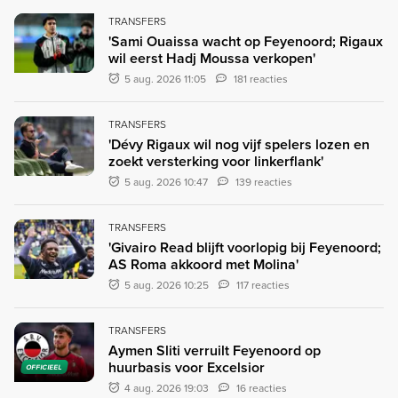
TRANSFERS
'Sami Ouaissa wacht op Feyenoord; Rigaux
wil eerst Hadj Moussa verkopen'
5 aug. 2026 11:05
181 reacties
TRANSFERS
'Dévy Rigaux wil nog vijf spelers lozen en
zoekt versterking voor linkerflank'
5 aug. 2026 10:47
139 reacties
TRANSFERS
'Givairo Read blijft voorlopig bij Feyenoord;
AS Roma akkoord met Molina'
5 aug. 2026 10:25
117 reacties
TRANSFERS
Aymen Sliti verruilt Feyenoord op
huurbasis voor Excelsior
OFFICIEEL
4 aug. 2026 19:03
16 reacties