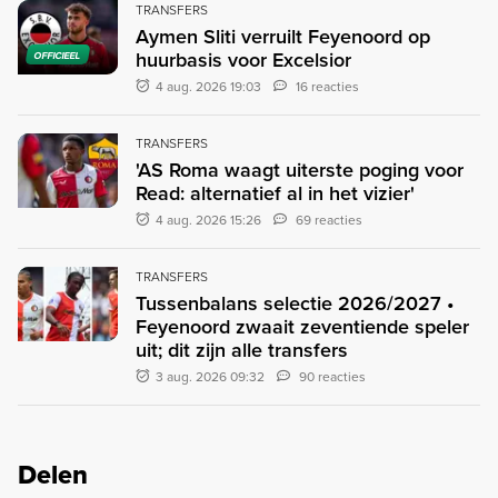
TRANSFERS
Aymen Sliti verruilt Feyenoord op
huurbasis voor Excelsior
OFFICIEEL
4 aug. 2026 19:03
16 reacties
TRANSFERS
'AS Roma waagt uiterste poging voor
Read: alternatief al in het vizier'
4 aug. 2026 15:26
69 reacties
TRANSFERS
Tussenbalans selectie 2026/2027 •
Feyenoord zwaait zeventiende speler
uit; dit zijn alle transfers
3 aug. 2026 09:32
90 reacties
Delen