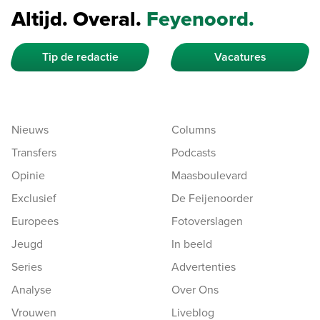
Altijd. Overal.
Feyenoord.
Tip de redactie
Vacatures
Nieuws
Columns
Transfers
Podcasts
Opinie
Maasboulevard
Exclusief
De Feijenoorder
Europees
Fotoverslagen
Jeugd
In beeld
Series
Advertenties
Analyse
Over Ons
Vrouwen
Liveblog