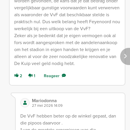
worden gevonden, de kans dat je dat bedrag onder
vergelijkbaar gunstige voorwaarden kunt verwerven
als waaronder de VvF dat beschikbaar stelde is
praktisch nul. Dus welk belang heeft Feyenoord nou
werkelijk bij een uitkoop van de VvF?
Zeker als je bedenkt dat je eigen vermogen ook al
fors wordt aangesproken met de aandelenaankoop
om het stadion in eigen handen te krijgen en je
alleen al voor de zeer noodzakelijke renovatie van
De Kuip veel geld nodig hebt.
2
1
Reageer
Mariodonna
27 mei 2026 14:09
De VvF hebben beter op de winkel gepast, dan
die pipoos daarvoor .
1 van de grootste ergernissen was die