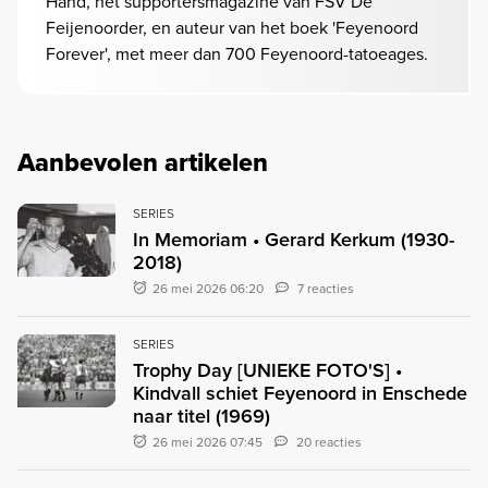
Hand, het supportersmagazine van FSV De
Feijenoorder, en auteur van het boek 'Feyenoord
Forever', met meer dan 700 Feyenoord-tatoeages.
Aanbevolen artikelen
SERIES
In Memoriam • Gerard Kerkum (1930-
2018)
26 mei 2026 06:20
7 reacties
SERIES
Trophy Day [UNIEKE FOTO'S] •
Kindvall schiet Feyenoord in Enschede
naar titel (1969)
26 mei 2026 07:45
20 reacties