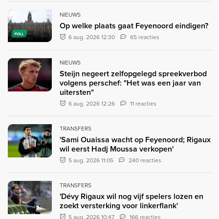
NIEUWS
Op welke plaats gaat Feyenoord eindigen?
POLL
6 aug. 2026 12:30
65 reacties
NIEUWS
Steijn negeert zelfopgelegd spreekverbod
volgens perschef: "Het was een jaar van
uitersten"
6 aug. 2026 12:26
11 reacties
TRANSFERS
'Sami Ouaissa wacht op Feyenoord; Rigaux
wil eerst Hadj Moussa verkopen'
5 aug. 2026 11:05
240 reacties
TRANSFERS
'Dévy Rigaux wil nog vijf spelers lozen en
zoekt versterking voor linkerflank'
5 aug. 2026 10:47
166 reacties