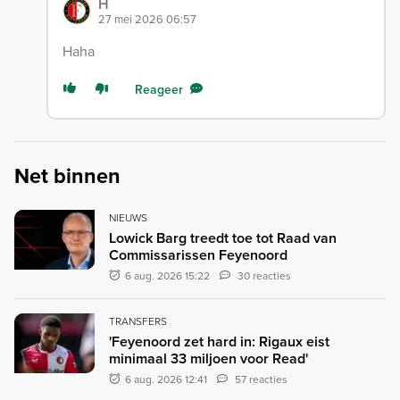
H
27 mei 2026 06:57
Haha
Reageer
Net binnen
NIEUWS
Lowick Barg treedt toe tot Raad van
Commissarissen Feyenoord
6 aug. 2026 15:22
30 reacties
TRANSFERS
'Feyenoord zet hard in: Rigaux eist
minimaal 33 miljoen voor Read'
6 aug. 2026 12:41
57 reacties