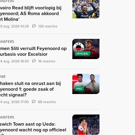
ANSFERS
ivairo Read blijft voorlopig bij
yenoord; AS Roma akkoord
t Molina'
5 aug. 2026 10:25
126 reacties
ANSFERS
men Sliti verruilt Feyenoord op
urbasis voor Excelsior
OFFICIEEL
4 aug. 2026 19:03
16 reacties
INIE
haken sluit na onrust aan bij
yenoord 1: goede zaak of
POLL
echt signaal?
4 aug. 2026 17:00
88 reacties
ANSFERS
pswich Town aast op Ueda:
yenoord wacht nog op officieel