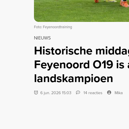
Foto: Feyenoordtraining
NIEUWS
Historische midda
Feyenoord O19 is 
landskampioen
6 jun. 2026 15:03
14 reacties
Mika