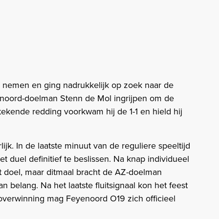
te nemen en ging nadrukkelijk op zoek naar de
enoord-doelman Stenn de Mol ingrijpen om de
tekende redding voorkwam hij de 1-1 en hield hij
jk. In de laatste minuut van de reguliere speeltijd
duel definitief te beslissen. Na knap individueel
het doel, maar ditmaal bracht de AZ-doelman
an belang. Na het laatste fluitsignaal kon het feest
 overwinning mag Feyenoord O19 zich officieel