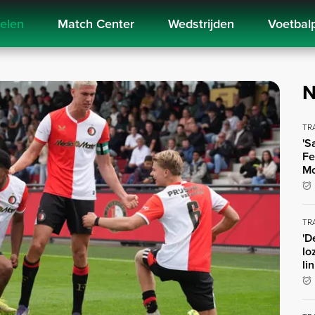
kelen
Match Center
Wedstrijden
Voetbal
N
TR
'S
Fe
Mo
TR
'D
lo
li