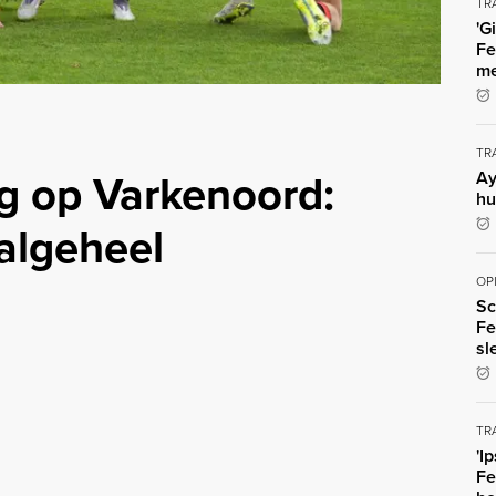
TR
'G
Fe
me
TR
g op Varkenoord:
Ay
hu
algeheel
OP
Sc
Fe
sl
TR
'I
Fe