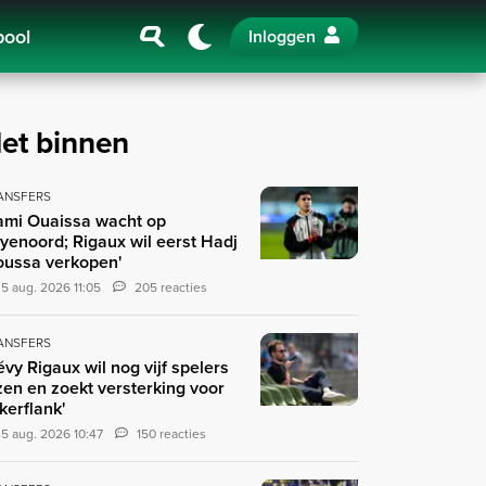
pool
Inloggen
et binnen
ANSFERS
ami Ouaissa wacht op
yenoord; Rigaux wil eerst Hadj
ussa verkopen'
5 aug. 2026 11:05
205 reacties
ANSFERS
évy Rigaux wil nog vijf spelers
zen en zoekt versterking voor
nkerflank'
5 aug. 2026 10:47
150 reacties