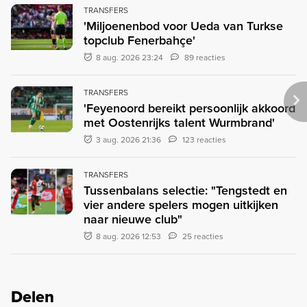
TRANSFERS
'Miljoenenbod voor Ueda van Turkse
topclub Fenerbahçe'
8 aug. 2026 23:24
89 reacties
TRANSFERS
'Feyenoord bereikt persoonlijk akkoord
met Oostenrijks talent Wurmbrand'
3 aug. 2026 21:36
123 reacties
TRANSFERS
Tussenbalans selectie: "Tengstedt en
vier andere spelers mogen uitkijken
naar nieuwe club"
8 aug. 2026 12:53
25 reacties
Delen