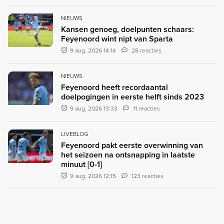
NIEUWS
Kansen genoeg, doelpunten schaars:
Feyenoord wint nipt van Sparta
9 aug. 2026 14:14
28 reacties
NIEUWS
Feyenoord heeft recordaantal
doelpogingen in eerste helft sinds 2023
9 aug. 2026 13:33
11 reacties
LIVEBLOG
Feyenoord pakt eerste overwinning van
het seizoen na ontsnapping in laatste
minuut [0-1]
9 aug. 2026 12:15
123 reacties