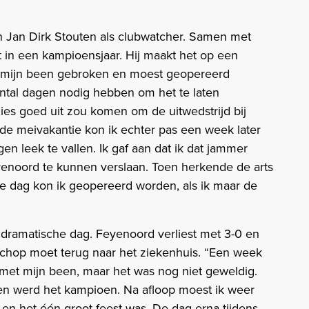
n Jan Dirk Stouten als clubwatcher. Samen met
t in een kampioensjaar. Hij maakt het op een
or mijn been gebroken en moest geopereerd
ntal dagen nodig hebben om het te laten
cies goed uit zou komen om de uitwedstrijd bij
or de meivakantie kon ik echter pas een week later
n leek te vallen. Ik gaf aan dat ik dat jammer
enoord te kunnen verslaan. Toen herkende de arts
e dag kon ik geopereerd worden, als ik maar de
dramatische dag. Feyenoord verliest met 3-0 en
ischop moet terug naar het ziekenhuis. “Een week
r met mijn been, maar het was nog niet geweldig.
 en werd het kampioen. Na afloop moest ik weer
ep en het één groot feest was. De dag erna tijdens