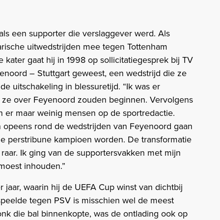
ls een supporter die verslaggever werd. Als
arische uitwedstrijden mee tegen Tottenham
ater gaat hij in 1998 op sollicitatiegesprek bij TV
enoord – Stuttgart geweest, een wedstrijd die ze
de uitschakeling in blessuretijd. “Ik was er
at ze over Feyenoord zouden beginnen. Vervolgens
en er maar weinig mensen op de sportredactie.
en opeens rond de wedstrijden van Feyenoord gaan
e perstribune kampioen worden. De transformatie
 raar. Ik ging van de supportersvakken met mijn
 moest inhouden.”
jaar, waarin hij de UEFA Cup winst van dichtbij
peelde tegen PSV is misschien wel de meest
onk die bal binnenkopte, was de ontlading ook op