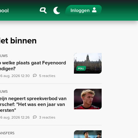
pool
Inloggen
et binnen
EUWS
 welke plaats gaat Feyenoord
ndigen?
POLL
6 aug. 2026 12:30
5 reacties
EUWS
eijn negeert spreekverbod van
rschef: "Het was een jaar van
tersten"
6 aug. 2026 12:26
3 reacties
ANSFERS