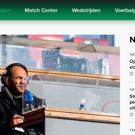
kelen
Match Center
Wedstrijden
Voetbal
N
NI
Op
ei
NI
St
pe
ui
TR