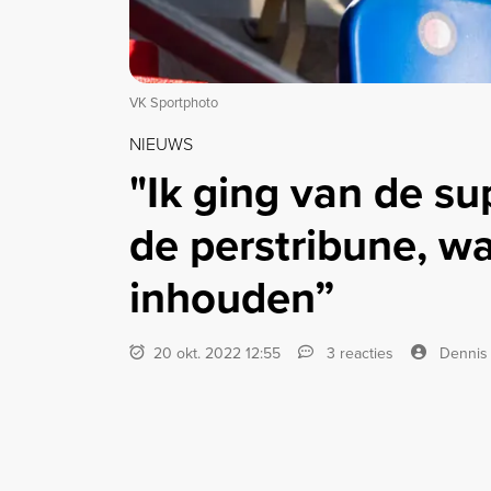
VK Sportphoto
NIEUWS
"Ik ging van de s
de perstribune, w
inhouden”
20 okt. 2022 12:55
3 reacties
Dennis