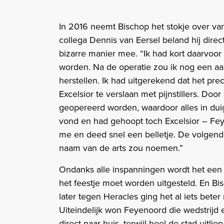
In 2016 neemt Bischop het stokje over va
collega Dennis van Eersel beland hij direc
bizarre manier mee. “Ik had kort daarvo
worden. Na de operatie zou ik nog een aa
herstellen. Ik had uitgerekend dat het pre
Excelsior te verslaan met pijnstillers. Do
geopereerd worden, waardoor alles in duige
vond en had gehoopt toch Excelsior – Fey
me en deed snel een belletje. De volgend
naam van de arts zou noemen.”
Ondanks alle inspanningen wordt het een 
het feestje moet worden uitgesteld. En B
later tegen Heracles ging het al iets bete
Uiteindelijk won Feyenoord die wedstrijd
direct naar huis, terwijl heel de stad uitli