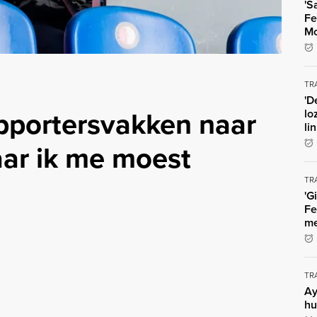
'S
Fe
Mo
TR
'D
upportersvakken naar
lo
li
aar ik me moest
TR
'G
Fe
me
TR
Ay
hu