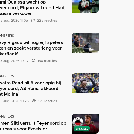
ami Ouaissa wacht op
yenoord; Rigaux wil eerst Hadj
ussa verkopen'
5 aug. 2026 11:05
225 reacties
ANSFERS
évy Rigaux wil nog vijf spelers
zen en zoekt versterking voor
nkerflank'
5 aug. 2026 10:47
158 reacties
ANSFERS
ivairo Read blijft voorlopig bij
yenoord; AS Roma akkoord
t Molina'
5 aug. 2026 10:25
129 reacties
ANSFERS
men Sliti verruilt Feyenoord op
urbasis voor Excelsior
OFFICIEEL