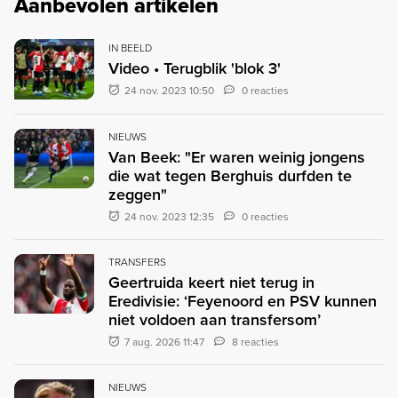
Aanbevolen artikelen
IN BEELD
Video • Terugblik 'blok 3'
24 nov. 2023 10:50
0 reacties
NIEUWS
Van Beek: "Er waren weinig jongens
die wat tegen Berghuis durfden te
zeggen"
24 nov. 2023 12:35
0 reacties
TRANSFERS
Geertruida keert niet terug in
Eredivisie: ‘Feyenoord en PSV kunnen
niet voldoen aan transfersom’
7 aug. 2026 11:47
8 reacties
NIEUWS