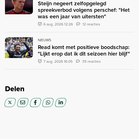
Steijn negeert zelfopgelegd
spreekverbod volgens perschef: "Het
was een jaar van uitersten"
6 aug. 2026 12:26
12 reacties
NIEUWS
Read komt met positieve boodschap:
"Lijkt erop dat ik dit seizoen hier blijf"
7 aug. 2026 16:05
35 reacties
Delen