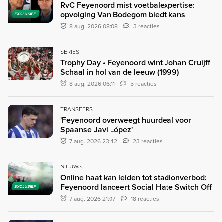
RvC Feyenoord mist voetbalexpertise:
opvolging Van Bodegom biedt kans
EXCLUSIEF
8 aug. 2026 08:08
3 reacties
SERIES
Trophy Day • Feyenoord wint Johan Cruijff
Schaal in hol van de leeuw (1999)
8 aug. 2026 06:11
5 reacties
TRANSFERS
'Feyenoord overweegt huurdeal voor
Spaanse Javi López'
7 aug. 2026 23:42
23 reacties
NIEUWS
Online haat kan leiden tot stadionverbod:
Feyenoord lanceert Social Hate Switch Off
EXCLUSIEF
7 aug. 2026 21:07
18 reacties