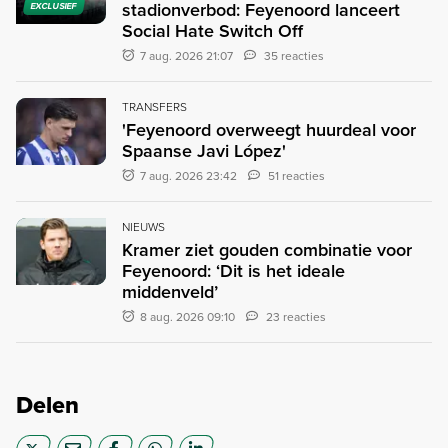
stadionverbod: Feyenoord lanceert
EXCLUSIEF
Social Hate Switch Off
7 aug. 2026 21:07
35 reacties
TRANSFERS
'Feyenoord overweegt huurdeal voor
Spaanse Javi López'
7 aug. 2026 23:42
51 reacties
NIEUWS
Kramer ziet gouden combinatie voor
Feyenoord: ‘Dit is het ideale
middenveld’
8 aug. 2026 09:10
23 reacties
Delen