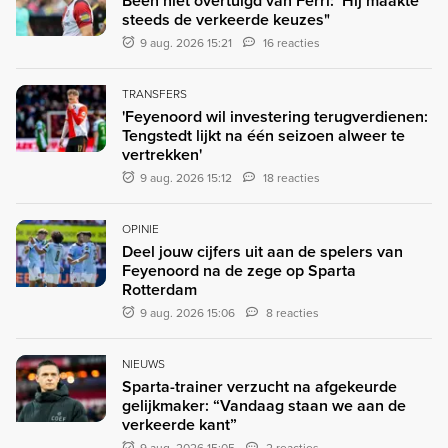
Been niet overtuigd van Ferri: ‘Hij maakte
steeds de verkeerde keuzes"
9 aug. 2026 15:21
16 reacties
TRANSFERS
'Feyenoord wil investering terugverdienen:
Tengstedt lijkt na één seizoen alweer te
vertrekken'
9 aug. 2026 15:12
18 reacties
OPINIE
Deel jouw cijfers uit aan de spelers van
Feyenoord na de zege op Sparta
Rotterdam
9 aug. 2026 15:06
8 reacties
NIEUWS
Sparta-trainer verzucht na afgekeurde
gelijkmaker: “Vandaag staan we aan de
verkeerde kant”
9 aug. 2026 15:05
2 reacties