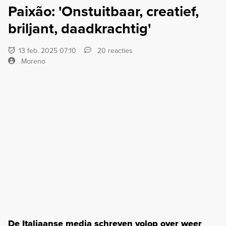
Paixão: 'Onstuitbaar, creatief,
briljant, daadkrachtig'
13 feb. 2025 07:10
20 reacties
Moreno
De Italiaanse media schreven volop over weer