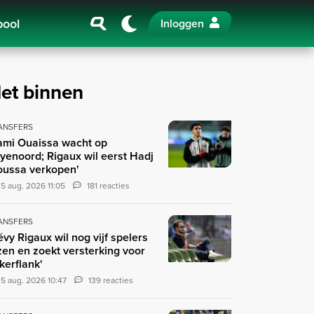
pool
Inloggen
et binnen
ANSFERS
ami Ouaissa wacht op
yenoord; Rigaux wil eerst Hadj
ussa verkopen'
5 aug. 2026 11:05
181 reacties
ANSFERS
évy Rigaux wil nog vijf spelers
zen en zoekt versterking voor
nkerflank'
5 aug. 2026 10:47
139 reacties