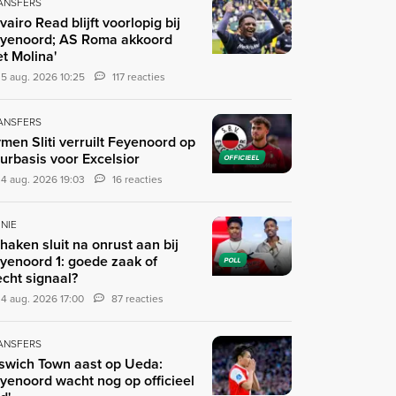
ANSFERS
ivairo Read blijft voorlopig bij
yenoord; AS Roma akkoord
t Molina'
5 aug. 2026 10:25
117 reacties
ANSFERS
men Sliti verruilt Feyenoord op
urbasis voor Excelsior
OFFICIEEL
4 aug. 2026 19:03
16 reacties
INIE
haken sluit na onrust aan bij
yenoord 1: goede zaak of
POLL
echt signaal?
4 aug. 2026 17:00
87 reacties
ANSFERS
pswich Town aast op Ueda:
yenoord wacht nog op officieel