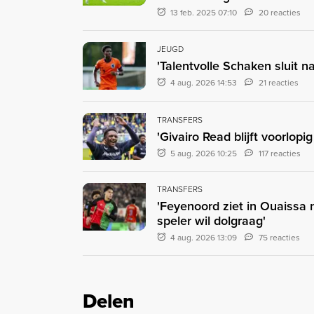
13 feb. 2025 07:10
20 reacties
JEUGD
'Talentvolle Schaken sluit na
4 aug. 2026 14:53
21 reacties
TRANSFERS
'Givairo Read blijft voorlop
5 aug. 2026 10:25
117 reacties
TRANSFERS
'Feyenoord ziet in Ouaissa
speler wil dolgraag'
4 aug. 2026 13:09
75 reacties
Delen