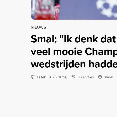
NIEUWS
Smal: "Ik denk da
veel mooie Champ
wedstrijden hadd
13 feb. 2025 06:50
7 reacties
Karel