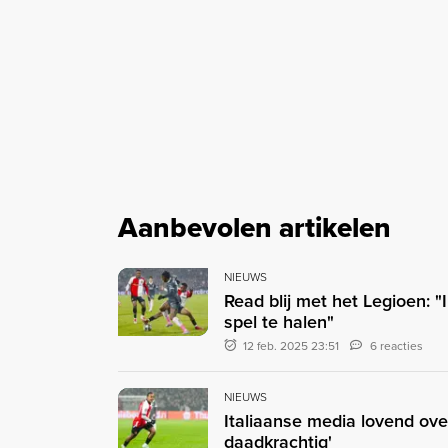
Aanbevolen artikelen
NIEUWS
Read blij met het Legioen: "
spel te halen"
12 feb. 2025 23:51
6 reacties
NIEUWS
Italiaanse media lovend over 
daadkrachtig'