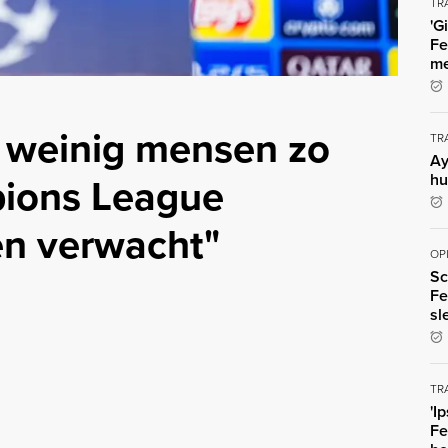
TR
'G
Fe
me
t weinig mensen zo
TR
Ay
ions League
hu
en verwacht"
OP
Sc
Fe
sl
TR
'I
Fe