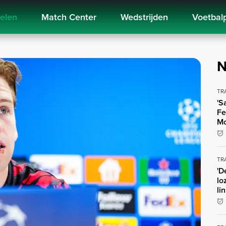
kelen
Match Center
Wedstrijden
Voetbal
N
TR
'S
Fe
Mo
TR
'D
lo
li