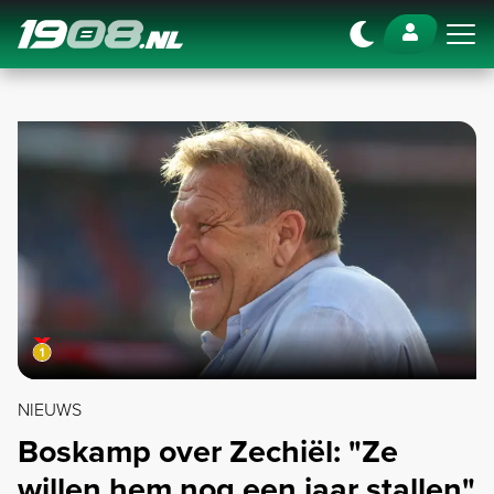
Navigation
NIEUWS
Boskamp over Zechiël: "Ze
willen hem nog een jaar stallen"