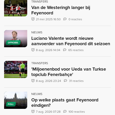
TRANSFERS
Van de Westeringh langer bij
Feyenoord
21 mei 2025 16:50
0 reacties
NIEUWS
Luciano Valente wordt nieuwe
aanvoerder van Feyenoord dit seizoen
OFFICIEEL
8 aug. 2026 14:04
65 reacties
TRANSFERS
'Miljoenenbod voor Ueda van Turkse
topclub Fenerbahçe'
8 aug. 2026 23:24
31 reacties
NIEUWS
Op welke plaats gaat Feyenoord
eindigen?
POLL
7 aug. 2026 07:28
100 reacties