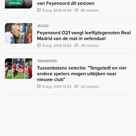
van Feyenoord dit seizoen
OFFICIEEL
8 aug. 2026 14:04
65 reacties
JEUGD
Feyenoord O21 veegt leeftijdsgenoten Real
Madrid van de mat in oefenduel
8 aug. 2026 12:54
38 reacties
TRANSFERS
Tussenbalans selectie: "Tengstedt en vier
andere spelers mogen uitkijken naar
nieuwe club"
8 aug. 2026 12:53
22 reacties