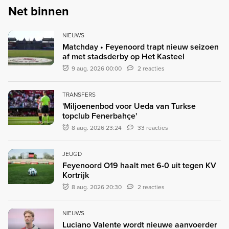
Net binnen
NIEUWS
Matchday • Feyenoord trapt nieuw seizoen
af met stadsderby op Het Kasteel
9 aug. 2026 00:00
2 reacties
TRANSFERS
'Miljoenenbod voor Ueda van Turkse
topclub Fenerbahçe'
8 aug. 2026 23:24
33 reacties
JEUGD
Feyenoord O19 haalt met 6-0 uit tegen KV
Kortrijk
8 aug. 2026 20:30
2 reacties
NIEUWS
Luciano Valente wordt nieuwe aanvoerder