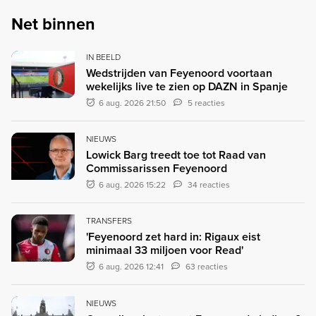
Net binnen
IN BEELD
Wedstrijden van Feyenoord voortaan
wekelijks live te zien op DAZN in Spanje
6 aug. 2026 21:50
5 reacties
NIEUWS
Lowick Barg treedt toe tot Raad van
Commissarissen Feyenoord
6 aug. 2026 15:22
34 reacties
TRANSFERS
'Feyenoord zet hard in: Rigaux eist
minimaal 33 miljoen voor Read'
6 aug. 2026 12:41
63 reacties
NIEUWS