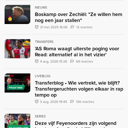
NIEUWS
Boskamp over Zechiël: "Ze willen hem
nog een jaar stallen"
21 mei 2025 16:06
12 reacties
TRANSFERS
'AS Roma waagt uiterste poging voor
Read: alternatief al in het vizier'
4 aug. 2026 15:26
69 reacties
LIVEBLOG
Transferblog • Wie vertrekt, wie blijft?
Transfergeruchten volgen elkaar in rap
PRAAT MEE
tempo op
3 aug. 2026 19:45
136 reacties
SERIES
Deze vijf Feyenoorders zijn volgend
SELECTIEPUZZEL