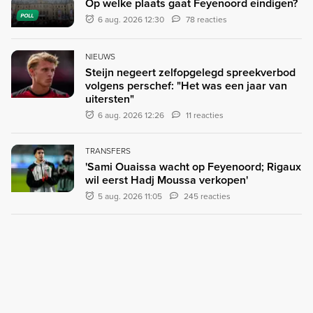
Op welke plaats gaat Feyenoord eindigen?
POLL
6 aug. 2026 12:30
78 reacties
NIEUWS
Steijn negeert zelfopgelegd spreekverbod
volgens perschef: "Het was een jaar van
uitersten"
6 aug. 2026 12:26
11 reacties
TRANSFERS
'Sami Ouaissa wacht op Feyenoord; Rigaux
wil eerst Hadj Moussa verkopen'
5 aug. 2026 11:05
245 reacties