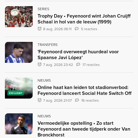
SERIES
Trophy Day • Feyenoord wint Johan Cruijff
Schaal in hol van de leeuw (1999)
8 aug. 2026 06:11
5 reacties
TRANSFERS
'Feyenoord overweegt huurdeal voor
Spaanse Javi López'
7 aug. 2026 23:42
17 reacties
NIEUWS
Online haat kan leiden tot stadionverbod:
Feyenoord lanceert Social Hate Switch Off
EXCLUSIEF
7 aug. 2026 21:07
16 reacties
NIEUWS
Vermoedelijke opstelling • Zo start
Feyenoord aan tweede tijdperk onder Van
Bronckhorst