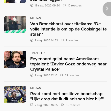
19 sep. 2022 09:20
10 reacties
NIEUWS
Van Bronckhorst over titelkans: "De
volle intentie is om op de Coolsingel te
staan"
7 aug. 2026 14:52
7 reacties
TRANSFERS
Feyenoord grijpt naast Amerikaans
toptalent: 'Zavier Gozo onderweg naar
Crystal Palace'
7 aug. 2026 12:16
27 reacties
NIEUWS
Read komt met positieve boodschap:
"Lijkt erop dat ik dit seizoen hier blijf"
7 aug. 2026 16:05
35 reacties