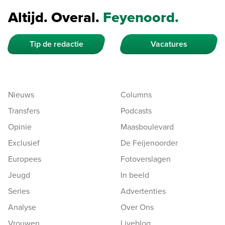
Altijd. Overal.
Feyenoord.
Tip de redactie
Vacatures
Nieuws
Columns
Transfers
Podcasts
Opinie
Maasboulevard
Exclusief
De Feijenoorder
Europees
Fotoverslagen
Jeugd
In beeld
Series
Advertenties
Analyse
Over Ons
Vrouwen
Liveblog