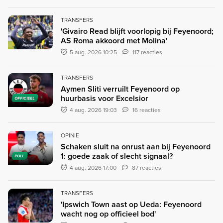
TRANSFERS
'Givairo Read blijft voorlopig bij Feyenoord;
AS Roma akkoord met Molina'
5 aug. 2026 10:25
117 reacties
TRANSFERS
Aymen Sliti verruilt Feyenoord op
huurbasis voor Excelsior
OFFICIEEL
4 aug. 2026 19:03
16 reacties
OPINIE
Schaken sluit na onrust aan bij Feyenoord
1: goede zaak of slecht signaal?
POLL
4 aug. 2026 17:00
87 reacties
TRANSFERS
'Ipswich Town aast op Ueda: Feyenoord
wacht nog op officieel bod'