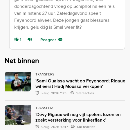
donderdagochtend vroeg op Schiphol na een reis
van minstens 27 uur. Zaterdagavond speelt
Feyenoord alweer. Deze jongen gaat blessures
krijgen, gelukkig is Smal weer fit?
1
Reageer
Net binnen
TRANSFERS
'Sami Ouaissa wacht op Feyenoord; Rigaux
wil eerst Hadj Moussa verkopen'
5 aug. 2026 11:05
181 reacties
TRANSFERS
'Dévy Rigaux wil nog vijf spelers lozen en
zoekt versterking voor linkerflank'
5 aug. 2026 10:47
138 reacties