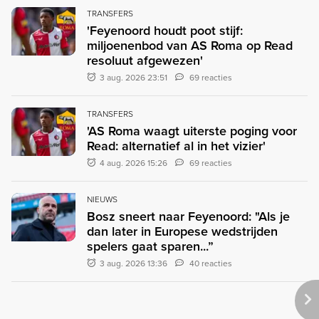
TRANSFERS
'Feyenoord houdt poot stijf:
miljoenenbod van AS Roma op Read
resoluut afgewezen'
3 aug. 2026 23:51
69 reacties
TRANSFERS
'AS Roma waagt uiterste poging voor
Read: alternatief al in het vizier'
4 aug. 2026 15:26
69 reacties
NIEUWS
Bosz sneert naar Feyenoord: "Als je
dan later in Europese wedstrijden
spelers gaat sparen...”
3 aug. 2026 13:36
40 reacties