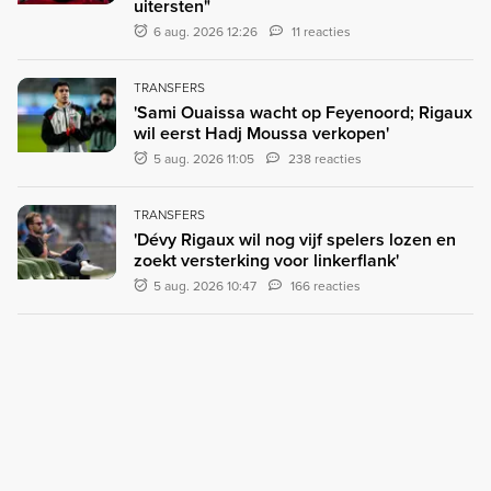
uitersten"
6 aug. 2026 12:26
11 reacties
TRANSFERS
'Sami Ouaissa wacht op Feyenoord; Rigaux
wil eerst Hadj Moussa verkopen'
5 aug. 2026 11:05
238 reacties
TRANSFERS
'Dévy Rigaux wil nog vijf spelers lozen en
zoekt versterking voor linkerflank'
5 aug. 2026 10:47
166 reacties