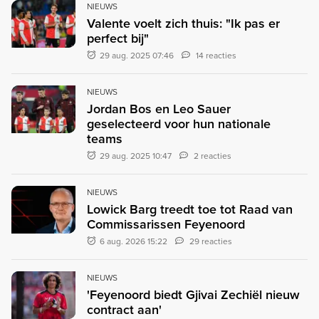
NIEUWS
Valente voelt zich thuis: "Ik pas er
perfect bij"
29 aug. 2025 07:46
14 reacties
NIEUWS
Jordan Bos en Leo Sauer
geselecteerd voor hun nationale
teams
29 aug. 2025 10:47
2 reacties
NIEUWS
Lowick Barg treedt toe tot Raad van
Commissarissen Feyenoord
6 aug. 2026 15:22
29 reacties
NIEUWS
'Feyenoord biedt Gjivai Zechiël nieuw
contract aan'