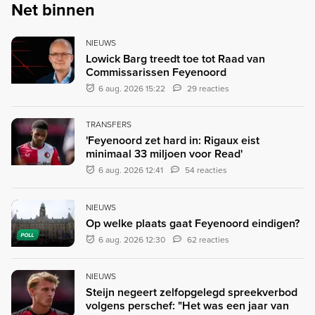
Net binnen
NIEUWS
Lowick Barg treedt toe tot Raad van
Commissarissen Feyenoord
6 aug. 2026 15:22
29 reacties
TRANSFERS
'Feyenoord zet hard in: Rigaux eist
minimaal 33 miljoen voor Read'
6 aug. 2026 12:41
54 reacties
NIEUWS
Op welke plaats gaat Feyenoord eindigen?
POLL
6 aug. 2026 12:30
62 reacties
NIEUWS
Steijn negeert zelfopgelegd spreekverbod
volgens perschef: "Het was een jaar van