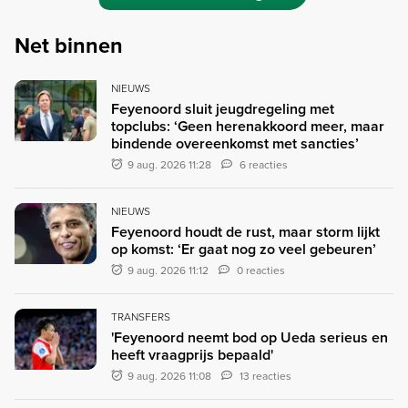
Net binnen
NIEUWS
Feyenoord sluit jeugdregeling met
topclubs: ‘Geen herenakkoord meer, maar
bindende overeenkomst met sancties’
9 aug. 2026 11:28
6 reacties
NIEUWS
Feyenoord houdt de rust, maar storm lijkt
op komst: ‘Er gaat nog zo veel gebeuren’
9 aug. 2026 11:12
0 reacties
TRANSFERS
'Feyenoord neemt bod op Ueda serieus en
heeft vraagprijs bepaald'
9 aug. 2026 11:08
13 reacties