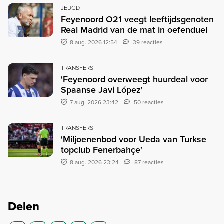
JEUGD
Feyenoord O21 veegt leeftijdsgenoten
Real Madrid van de mat in oefenduel
8 aug. 2026 12:54
39 reacties
TRANSFERS
'Feyenoord overweegt huurdeal voor
Spaanse Javi López'
7 aug. 2026 23:42
50 reacties
TRANSFERS
'Miljoenenbod voor Ueda van Turkse
topclub Fenerbahçe'
8 aug. 2026 23:24
87 reacties
Delen