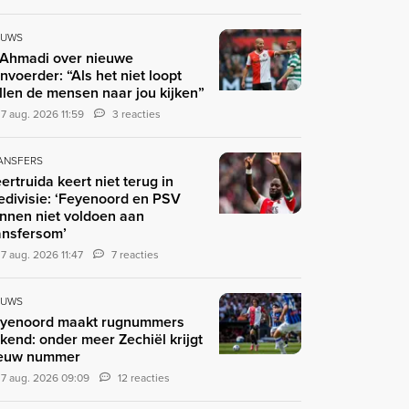
EUWS
 Ahmadi over nieuwe
nvoerder: “Als het niet loopt
llen de mensen naar jou kijken”
7 aug. 2026 11:59
3 reacties
ANSFERS
ertruida keert niet terug in
edivisie: ‘Feyenoord en PSV
nnen niet voldoen aan
ansfersom’
7 aug. 2026 11:47
7 reacties
EUWS
yenoord maakt rugnummers
kend: onder meer Zechiël krijgt
euw nummer
7 aug. 2026 09:09
12 reacties