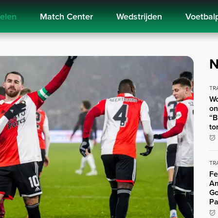
kelen
Match Center
Wedstrijden
Voetbal
N
TR
Wo
on
“B
to
TR
Fe
Am
Go
Pa