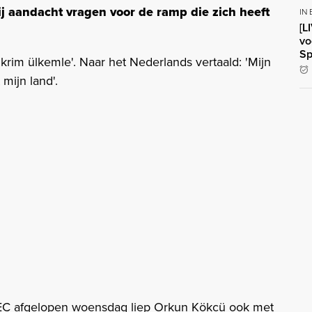
j aandacht vragen voor de ramp die zich heeft
IN
[L
vo
Sp
ikrim ülkemle'. Naar het Nederlands vertaald: 'Mijn
 mijn land'.
EC afgelopen woensdag liep Orkun Kökcü ook met