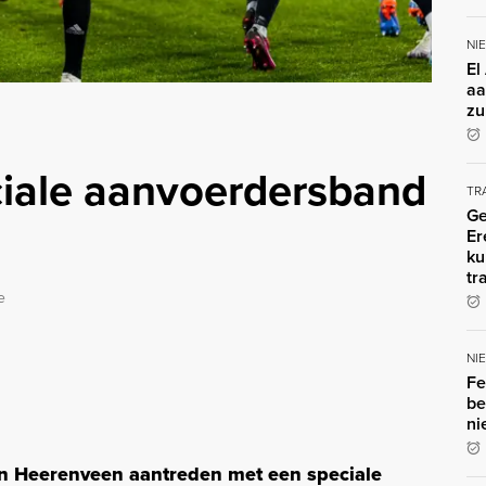
NI
El
aa
zu
ciale aanvoerdersband
TR
Ge
Er
ku
tr
e
NI
Fe
be
ni
n Heerenveen aantreden met een speciale