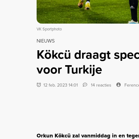
VK Sportphoto
NIEUWS
Kökcü draagt spe
voor Turkije
12 feb. 2023 14:01
14 reacties
Ferenc
Orkun Kökcü zal vanmiddag in en tege