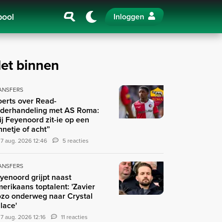
pool
Inloggen
et binnen
ANSFERS
erts over Read-
derhandeling met AS Roma:
ij Feyenoord zit-ie op een
nnetje of acht”
7 aug. 2026 12:46
5 reacties
ANSFERS
yenoord grijpt naast
erikaans toptalent: 'Zavier
zo onderweg naar Crystal
lace'
7 aug. 2026 12:16
11 reacties