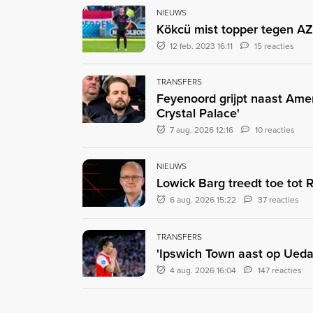
NIEUWS
Kökcü mist topper tegen AZ
12 feb. 2023 16:11
15 reacties
TRANSFERS
Feyenoord grijpt naast Ame
Crystal Palace'
7 aug. 2026 12:16
10 reacties
NIEUWS
Lowick Barg treedt toe tot
6 aug. 2026 15:22
37 reacties
TRANSFERS
'Ipswich Town aast op Ueda:
4 aug. 2026 16:04
147 reacties