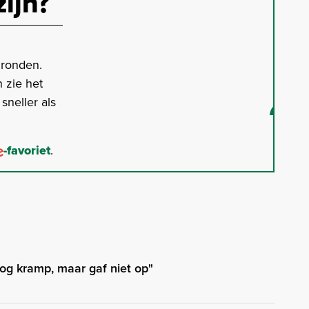
zijn?
gronden.
 zie het
neller als
-favoriet
.
nog kramp, maar gaf niet op"