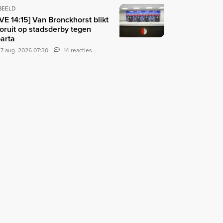
 BEELD
IVE 14:15] Van Bronckhorst blikt
oruit op stadsderby tegen
arta
7 aug. 2026 07:30
14 reacties