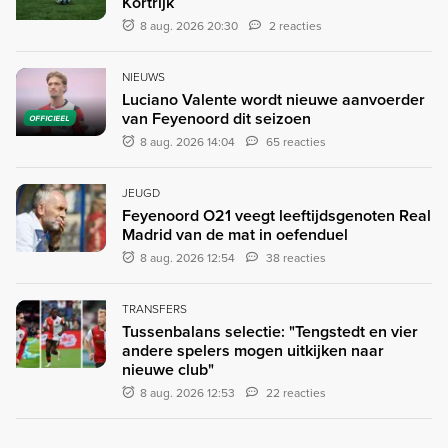
Kortrijk
8 aug. 2026 20:30
2 reacties
NIEUWS
Luciano Valente wordt nieuwe aanvoerder
van Feyenoord dit seizoen
OFFICIEEL
8 aug. 2026 14:04
65 reacties
JEUGD
Feyenoord O21 veegt leeftijdsgenoten Real
Madrid van de mat in oefenduel
8 aug. 2026 12:54
38 reacties
TRANSFERS
Tussenbalans selectie: "Tengstedt en vier
andere spelers mogen uitkijken naar
nieuwe club"
8 aug. 2026 12:53
22 reacties