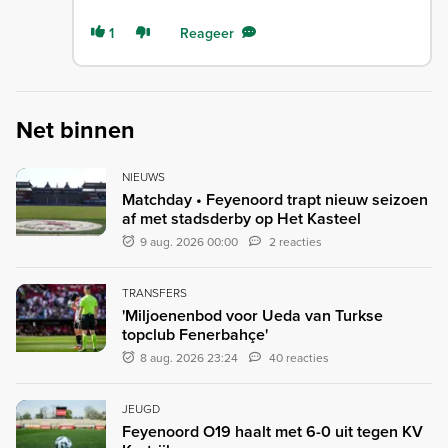
1
Reageer
Net binnen
NIEUWS
Matchday • Feyenoord trapt nieuw seizoen
af met stadsderby op Het Kasteel
9 aug. 2026 00:00
2 reacties
TRANSFERS
'Miljoenenbod voor Ueda van Turkse
topclub Fenerbahçe'
8 aug. 2026 23:24
40 reacties
JEUGD
Feyenoord O19 haalt met 6-0 uit tegen KV