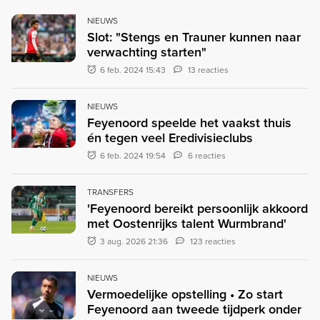
NIEUWS
Slot: "Stengs en Trauner kunnen naar
verwachting starten"
6 feb. 2024 15:43
13 reacties
NIEUWS
Feyenoord speelde het vaakst thuis
én tegen veel Eredivisieclubs
6 feb. 2024 19:54
6 reacties
TRANSFERS
'Feyenoord bereikt persoonlijk akkoord
met Oostenrijks talent Wurmbrand'
3 aug. 2026 21:36
123 reacties
NIEUWS
Vermoedelijke opstelling • Zo start
Feyenoord aan tweede tijdperk onder