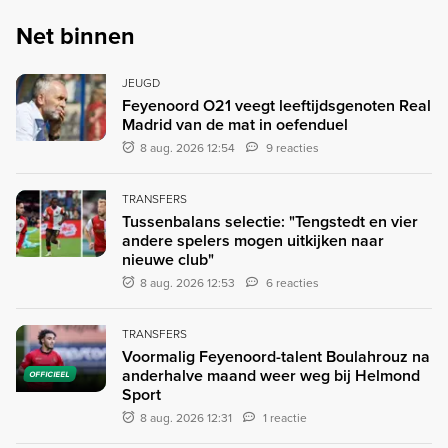
Net binnen
JEUGD
Feyenoord O21 veegt leeftijdsgenoten Real
Madrid van de mat in oefenduel
8 aug. 2026 12:54
9 reacties
TRANSFERS
Tussenbalans selectie: "Tengstedt en vier
andere spelers mogen uitkijken naar
nieuwe club"
8 aug. 2026 12:53
6 reacties
TRANSFERS
Voormalig Feyenoord-talent Boulahrouz na
anderhalve maand weer weg bij Helmond
OFFICIEEL
Sport
8 aug. 2026 12:31
1 reactie