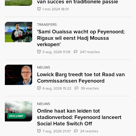
van succes en traditionele passie
1 mei 2024 18:01
TRANSFERS
'Sami Ouaissa wacht op Feyenoord;
Rigaux wil eerst Hadj Moussa
verkopen'
5 aug. 2026 11:05
247 reacties
NIEUWS
Lowick Barg treedt toe tot Raad van
Commissarissen Feyenoord
6 aug. 2026 15:22
39 reacties
NIEUWS
Online haat kan leiden tot
stadionverbod: Feyenoord lanceert
EXCLUSIEF
Social Hate Switch Off
7 aug. 2026 21:07
24 reacties