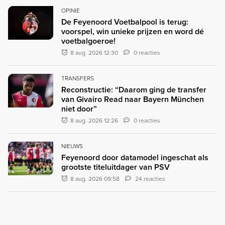
OPINIE
De Feyenoord Voetbalpool is terug:
voorspel, win unieke prijzen en word dé
voetbalgoeroe!
8 aug. 2026 12:30
0 reacties
TRANSFERS
Reconstructie: “Daarom ging de transfer
van Givairo Read naar Bayern München
niet door”
8 aug. 2026 12:26
0 reacties
NIEUWS
Feyenoord door datamodel ingeschat als
grootste titeluitdager van PSV
8 aug. 2026 09:58
24 reacties