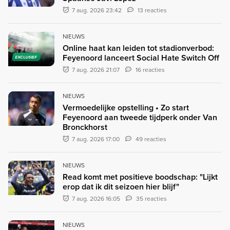
7 aug. 2026 23:42
13 reacties
NIEUWS
Online haat kan leiden tot stadionverbod:
Feyenoord lanceert Social Hate Switch Off
EXCLUSIEF
7 aug. 2026 21:07
16 reacties
NIEUWS
Vermoedelijke opstelling • Zo start
Feyenoord aan tweede tijdperk onder Van
Bronckhorst
7 aug. 2026 17:00
49 reacties
NIEUWS
Read komt met positieve boodschap: "Lijkt
erop dat ik dit seizoen hier blijf"
7 aug. 2026 16:05
35 reacties
NIEUWS