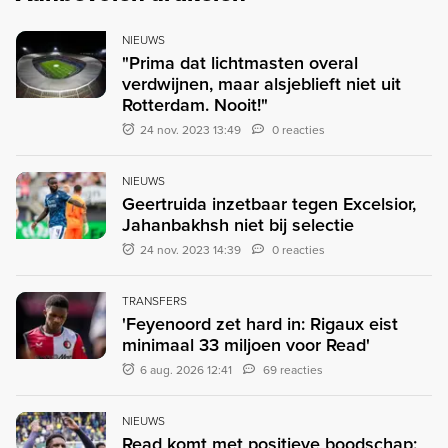
NIEUWS
"Prima dat lichtmasten overal
verdwijnen, maar alsjeblieft niet uit
Rotterdam. Nooit!"
24 nov. 2023 13:49
0 reacties
NIEUWS
Geertruida inzetbaar tegen Excelsior,
Jahanbakhsh niet bij selectie
24 nov. 2023 14:39
0 reacties
TRANSFERS
'Feyenoord zet hard in: Rigaux eist
minimaal 33 miljoen voor Read'
6 aug. 2026 12:41
69 reacties
NIEUWS
Read komt met positieve boodschap: