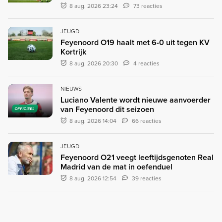
8 aug. 2026 23:24
73 reacties
JEUGD
Feyenoord O19 haalt met 6-0 uit tegen KV
Kortrijk
8 aug. 2026 20:30
4 reacties
NIEUWS
Luciano Valente wordt nieuwe aanvoerder
van Feyenoord dit seizoen
OFFICIEEL
8 aug. 2026 14:04
66 reacties
JEUGD
Feyenoord O21 veegt leeftijdsgenoten Real
Madrid van de mat in oefenduel
8 aug. 2026 12:54
39 reacties