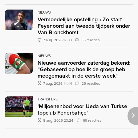
NIEUWS
Vermoedelijke opstelling • Zo start
Feyenoord aan tweede tijdperk onder
Van Bronckhorst
7 aug. 2026 17:00
55 reacties
NIEUWS
Nieuwe aanvoerder zaterdag bekend:
"Gebaseerd op hoe ik de groep heb
meegemaakt in de eerste week"
7 aug. 2026 14:44
26 reacties
TRANSFERS
'Miljoenenbod voor Ueda van Turkse
topclub Fenerbahçe'
8 aug. 2026 23:24
69 reacties