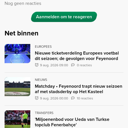
Nog geen reacties
Aanmelden om te reageren
Net binnen
EUROPEES
Nieuwe ticketverdeling Europees voetbal
dit seizoen; de gevolgen voor Feyenoord
9 aug. 2026 09:00
0 reacties
NIEUWS
Matchday • Feyenoord trapt nieuw seizoen
af met stadsderby op Het Kasteel
9 aug. 2026 00:00
10 reacties
TRANSFERS
'Miljoenenbod voor Ueda van Turkse
topclub Fenerbahçe'