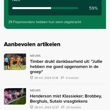
59%
29 Feyenoorders hebben hun stem uitgebracht
Aanbevolen artikelen
NIEUWS
Timber drukt dankbaarheid uit: "Jullie
hebben me goed opgenomen in de
groep"
28 mrt. 2024 12:18
0 reacties
NIEUWS
Henderson mist Klassieker; Brobbey,
Berghuis, Sutalo vraagtekens
28 mrt. 2024 12:57
22 reacties