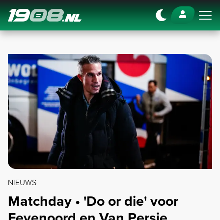
Navigation
NIEUWS
Matchday • 'Do or die' voor
Feyenoord en Van Persie