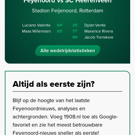
Feyenoord vs SC Heerenveen
Stadion Feijenoord, Rotterdam
Luciano Valente
64'
25'
Dylan Vente
Maas Willemsen
83'
77'
Maxence Rivera
90'
Jacob Trenskow
Alle wedstrijdstatistieken
Altijd als eerste zijn?
Blijf op de hoogte van het laatste
Feyenoordnieuws, analyses en
achtergronden. Voeg 1908.nl toe als Google-
favoriet en zie het meest betrouwbare
Feyenoord-nieuws sneller als eerste!