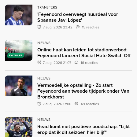
TRANSFERS
'Feyenoord overweegt huurdeal voor
Spaanse Javi López'
7 aug. 2026 23:42
15 reacties
NIEUWS
Online haat kan leiden tot stadionverbod:
Feyenoord lanceert Social Hate Switch Off
EXCLUSIEF
7 aug. 2026 21:07
16 reacties
NIEUWS
Vermoedelijke opstelling • Zo start
Feyenoord aan tweede tijdperk onder Van
Bronckhorst
7 aug. 2026 17:00
49 reacties
NIEUWS
Read komt met positieve boodschap: "Lijkt
erop dat ik dit seizoen hier blijf"