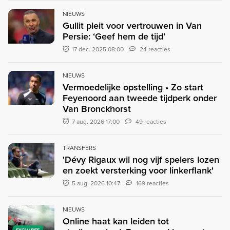
NIEUWS
Gullit pleit voor vertrouwen in Van
Persie: ‘Geef hem de tijd’
17 dec. 2025 08:00
24 reacties
NIEUWS
Vermoedelijke opstelling • Zo start
Feyenoord aan tweede tijdperk onder
Van Bronckhorst
7 aug. 2026 17:00
49 reacties
TRANSFERS
'Dévy Rigaux wil nog vijf spelers lozen
en zoekt versterking voor linkerflank'
5 aug. 2026 10:47
169 reacties
NIEUWS
Online haat kan leiden tot
EXCLUSIEF