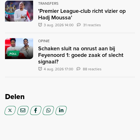
TRANSFERS
'Premier League-club richt vizier op
Hadj Moussa'
3 aug. 2026 14:00
31 reacties
OPINIE
Schaken sluit na onrust aan bij
Feyenoord 1: goede zaak of slecht
POLL
signaal?
4 aug. 2026 17:00
88 reacties
Delen