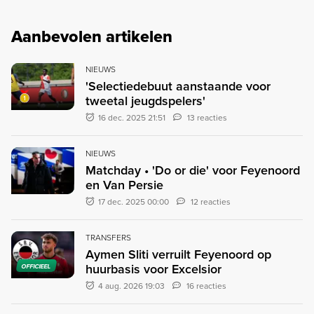
Aanbevolen artikelen
NIEUWS
'Selectiedebuut aanstaande voor
tweetal jeugdspelers'
16 dec. 2025 21:51
13 reacties
NIEUWS
Matchday • 'Do or die' voor Feyenoord
en Van Persie
17 dec. 2025 00:00
12 reacties
TRANSFERS
Aymen Sliti verruilt Feyenoord op
huurbasis voor Excelsior
OFFICIEEL
4 aug. 2026 19:03
16 reacties