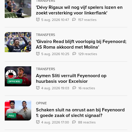
TRANSFERS
'Dévy Rigaux wil nog vijf spelers lozen en
zoekt versterking voor linkerflank'
5 aug. 2026 10:47
157 reacties
TRANSFERS
'Givairo Read blijft voorlopig bij Feyenoord;
AS Roma akkoord met Molina'
5 aug. 2026 10:25
129 reacties
TRANSFERS
Aymen Sliti verruilt Feyenoord op
huurbasis voor Excelsior
OFFICIEEL
4 aug. 2026 19:03
16 reacties
OPINIE
Schaken sluit na onrust aan bij Feyenoord
1: goede zaak of slecht signaal?
POLL
4 aug. 2026 17:00
88 reacties