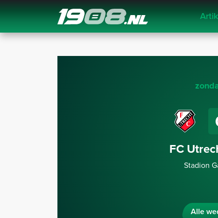
Arti
Navigation
zonda
FC Utrec
Stadion G
Alle wed