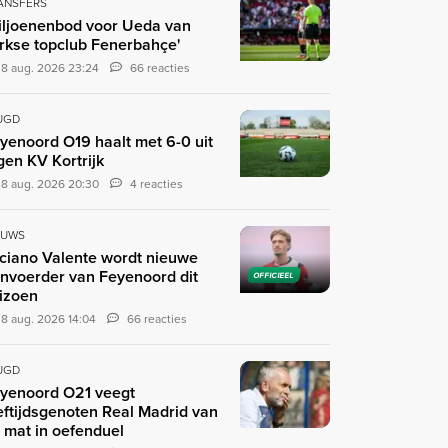
ANSFERS
iljoenenbod voor Ueda van
rkse topclub Fenerbahçe'
8 aug. 2026 23:24
66 reacties
UGD
yenoord O19 haalt met 6-0 uit
gen KV Kortrijk
8 aug. 2026 20:30
4 reacties
EUWS
ciano Valente wordt nieuwe
nvoerder van Feyenoord dit
OFFICIEEL
izoen
8 aug. 2026 14:04
66 reacties
UGD
yenoord O21 veegt
eftijdsgenoten Real Madrid van
 mat in oefenduel