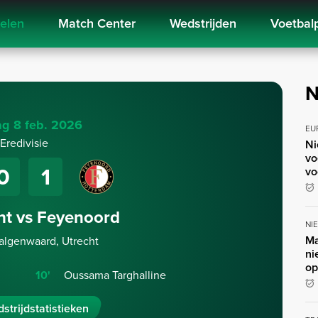
kelen
Match Center
Wedstrijden
Voetbal
N
g 8 feb. 2026
EU
Eredivisie
Ni
vo
0
1
vo
ht vs Feyenoord
NI
Ma
algenwaard, Utrecht
ni
op
10'
Oussama Targhalline
strijdstatistieken