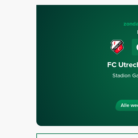
zonda
FC Utrec
Stadion G
Alle wed