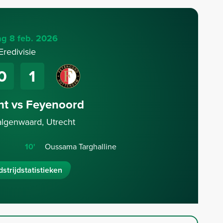
g 8 feb. 2026
Eredivisie
0
1
ht vs Feyenoord
algenwaard, Utrecht
10'
Oussama Targhalline
strijdstatistieken