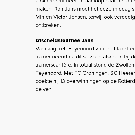
Ook Utrecht heeft in aanloop naar het du
maken. Ron Jans moet het deze middag ste
Min en Victor Jensen, terwijl ook verded
ontbreken.
Afscheidstournee Jans
Vandaag treft Feyenoord voor het laatst e
trainer neemt na dit seizoen afscheid bij
trainerscarrière. In totaal stond de Zwolle
Feyenoord. Met FC Groningen, SC Heeren
boekte hij 13 overwinningen op de Rotterd
delven.