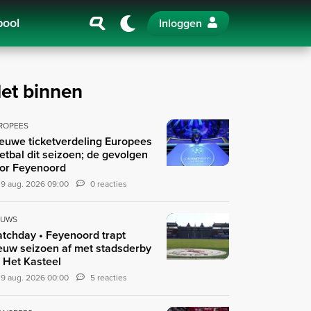
pool
Inloggen
et binnen
ROPEES
euwe ticketverdeling Europees
etbal dit seizoen; de gevolgen
or Feyenoord
9 aug. 2026 09:00
0 reacties
EUWS
tchday • Feyenoord trapt
euw seizoen af met stadsderby
 Het Kasteel
9 aug. 2026 00:00
5 reacties