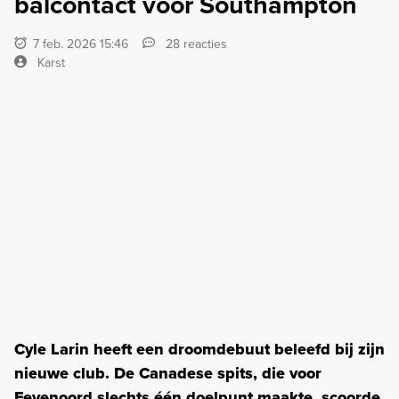
balcontact voor Southampton
7 feb. 2026 15:46
28 reacties
Karst
Cyle Larin heeft een droomdebuut beleefd bij zijn
nieuwe club. De Canadese spits, die voor
Feyenoord slechts één doelpunt maakte, scoorde