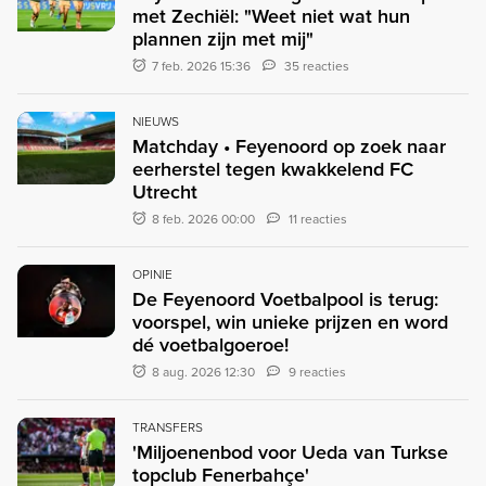
met Zechiël: "Weet niet wat hun
plannen zijn met mij"
7 feb. 2026 15:36
35 reacties
NIEUWS
Matchday • Feyenoord op zoek naar
eerherstel tegen kwakkelend FC
Utrecht
8 feb. 2026 00:00
11 reacties
OPINIE
De Feyenoord Voetbalpool is terug:
voorspel, win unieke prijzen en word
dé voetbalgoeroe!
8 aug. 2026 12:30
9 reacties
TRANSFERS
'Miljoenenbod voor Ueda van Turkse
topclub Fenerbahçe'