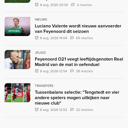
8 aug. 2026 20:30
2 reacties
NIEUWS
Luciano Valente wordt nieuwe aanvoerder
van Feyenoord dit seizoen
OFFICIEEL
8 aug. 2026 14:04
65 reacties
JEUGD
Feyenoord O21 veegt leeftijdsgenoten Real
Madrid van de mat in oefenduel
8 aug. 2026 12:54
38 reacties
TRANSFERS
Tussenbalans selectie: "Tengstedt en vier
andere spelers mogen uitkijken naar
nieuwe club"
8 aug. 2026 12:53
22 reacties