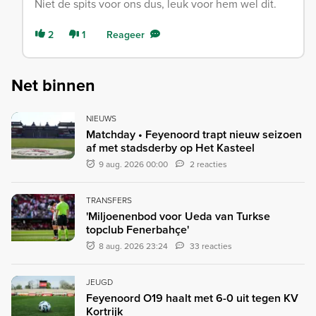
Niet de spits voor ons dus, leuk voor hem wel dit.
2
1
Reageer
Net binnen
NIEUWS
Matchday • Feyenoord trapt nieuw seizoen
af met stadsderby op Het Kasteel
9 aug. 2026 00:00
2 reacties
TRANSFERS
'Miljoenenbod voor Ueda van Turkse
topclub Fenerbahçe'
8 aug. 2026 23:24
33 reacties
JEUGD
Feyenoord O19 haalt met 6-0 uit tegen KV
Kortrijk