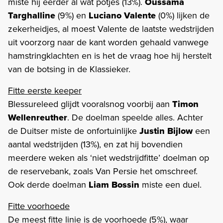
miste hij eerder al wat potjes (13%).
Oussama
Targhalline
(9%) en
Luciano Valente
(0%) lijken de
zekerheidjes, al moest Valente de laatste wedstrijden
uit voorzorg naar de kant worden gehaald vanwege
hamstringklachten en is het de vraag hoe hij herstelt
van de botsing in de Klassieker.
Fitte eerste keeper
Blessureleed glijdt vooralsnog voorbij aan
Timon
Wellenreuther
. De doelman speelde alles. Achter
de Duitser miste de onfortuinlijke
Justin Bijlow
een
aantal wedstrijden (13%), en zat hij bovendien
meerdere weken als ‘niet wedstrijdfitte’ doelman op
de reservebank, zoals Van Persie het omschreef.
Ook derde doelman
Liam Bossin
miste een duel.
Fitte voorhoede
De meest fitte linie is de voorhoede (5%), waar