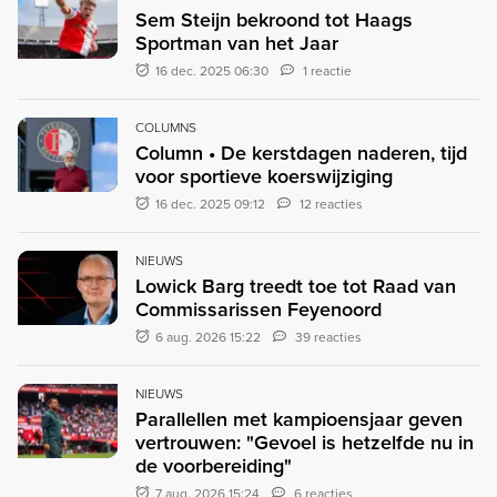
Sem Steijn bekroond tot Haags
Sportman van het Jaar
16 dec. 2025 06:30
1 reactie
COLUMNS
Column • De kerstdagen naderen, tijd
voor sportieve koerswijziging
16 dec. 2025 09:12
12 reacties
NIEUWS
Lowick Barg treedt toe tot Raad van
Commissarissen Feyenoord
6 aug. 2026 15:22
39 reacties
NIEUWS
Parallellen met kampioensjaar geven
vertrouwen: "Gevoel is hetzelfde nu in
de voorbereiding"
7 aug. 2026 15:24
6 reacties