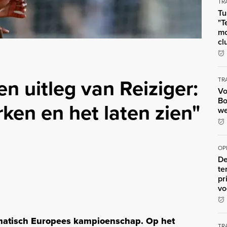
TR
Tu
"T
mo
cl
n uitleg van Reiziger:
TR
Vo
Bo
en en het laten zien"
we
OP
De
te
pr
vo
amatisch Europees kampioenschap. Op het
TR