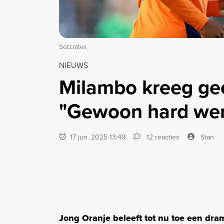
Soccrates
NIEUWS
Milambo kreeg gee
"Gewoon hard werk
17 jun. 2025 13:49
12 reacties
Stan
Jong Oranje beleeft tot nu toe een dr