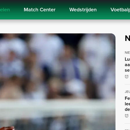
kelen
Match Center
Wedstrijden
Voetbal
N
NI
Lu
aa
se
JE
Fe
le
de