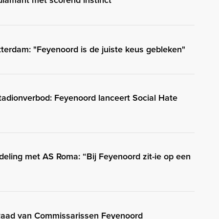
diamant met scorend instinct
otterdam: "Feyenoord is de juiste keus gebleken"
stadionverbod: Feyenoord lanceert Social Hate
eling met AS Roma: “Bij Feyenoord zit-ie op een
 Raad van Commissarissen Feyenoord