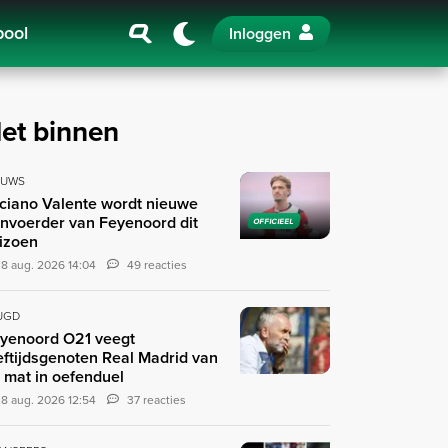
pool
Inloggen
et binnen
EUWS
ciano Valente wordt nieuwe
nvoerder van Feyenoord dit
OFFICIEEL
izoen
8 aug. 2026 14:04
49 reacties
UGD
yenoord O21 veegt
eftijdsgenoten Real Madrid van
 mat in oefenduel
8 aug. 2026 12:54
37 reacties