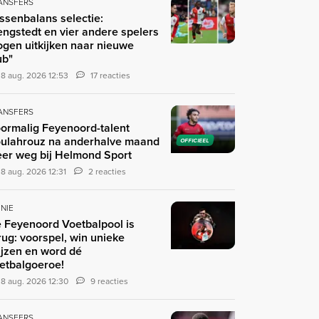
ANSFERS
ssenbalans selectie:
engstedt en vier andere spelers
gen uitkijken naar nieuwe
ub"
8 aug. 2026 12:53
17 reacties
ANSFERS
ormalig Feyenoord-talent
ulahrouz na anderhalve maand
OFFICIEEL
er weg bij Helmond Sport
8 aug. 2026 12:31
2 reacties
INIE
 Feyenoord Voetbalpool is
rug: voorspel, win unieke
ijzen en word dé
etbalgoeroe!
8 aug. 2026 12:30
9 reacties
ANSFERS