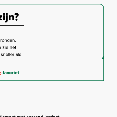
zijn?
gronden.
 zie het
neller als
-favoriet
.