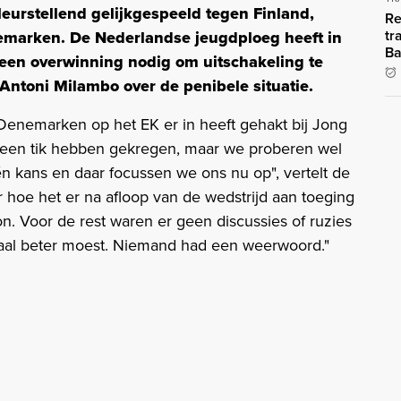
leurstellend gelijkgespeeld tegen Finland,
Re
tr
marken. De Nederlandse jeugdploeg heeft in
Ba
 een overwinning nodig om uitschakeling te
Antoni Milambo over de penibele situatie.
 Denemarken op het EK er in heeft gehakt bij Jong
t een tik hebben gekregen, maar we proberen wel
één kans en daar focussen we ons nu op", vertelt de
 hoe het er na afloop van de wedstrijd aan toeging
n. Voor de rest waren er geen discussies of ruzies
aal beter moest. Niemand had een weerwoord."