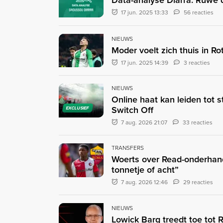
Data-analyse Diarra: Ruwe 
17 jun. 2025 13:33
56 reacties
NIEUWS
Moder voelt zich thuis in R
17 jun. 2025 14:39
3 reacties
NIEUWS
Online haat kan leiden tot 
Switch Off
EXCLUSIEF
7 aug. 2026 21:07
33 reacties
TRANSFERS
Woerts over Read-onderhand
tonnetje of acht”
7 aug. 2026 12:46
29 reacties
NIEUWS
Lowick Barg treedt toe tot