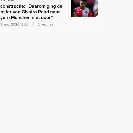
constructie: “Daarom ging de
ansfer van Givairo Read naar
yern München niet door”
8 aug. 2026 12:26
2 reacties