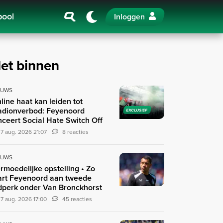
pool
Inloggen
et binnen
EUWS
line haat kan leiden tot
adionverbod: Feyenoord
EXCLUSIEF
nceert Social Hate Switch Off
7 aug. 2026 21:07
8 reacties
EUWS
rmoedelijke opstelling • Zo
art Feyenoord aan tweede
jdperk onder Van Bronckhorst
7 aug. 2026 17:00
45 reacties