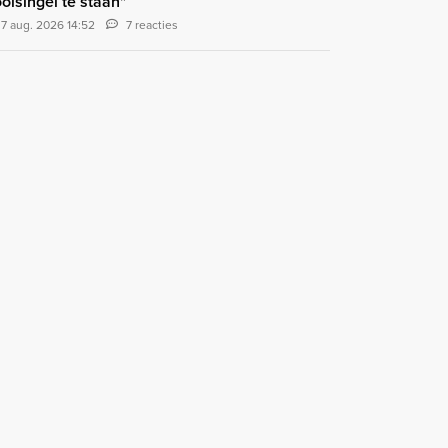
olsingel te staan"
7 aug. 2026 14:52
7 reacties