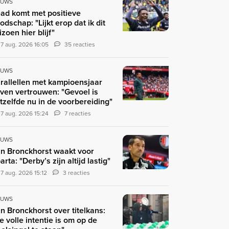
EUWS
ad komt met positieve
odschap: "Lijkt erop dat ik dit
izoen hier blijf"
7 aug. 2026 16:05
35 reacties
EUWS
rallellen met kampioensjaar
ven vertrouwen: "Gevoel is
tzelfde nu in de voorbereiding"
7 aug. 2026 15:24
7 reacties
EUWS
n Bronckhorst waakt voor
arta: "Derby’s zijn altijd lastig"
7 aug. 2026 15:12
3 reacties
EUWS
n Bronckhorst over titelkans:
e volle intentie is om op de