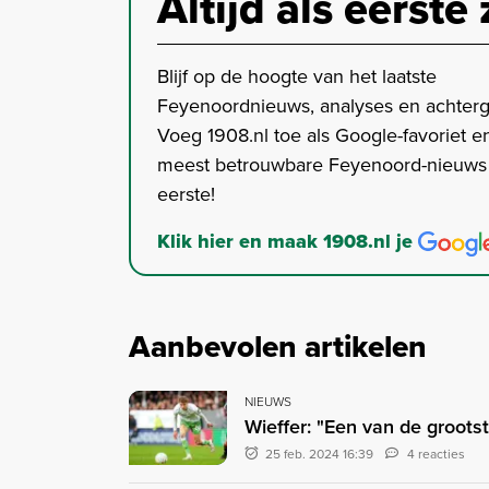
Altijd als eerste 
Blijf op de hoogte van het laatste
Feyenoordnieuws, analyses en achter
Voeg 1908.nl toe als Google-favoriet en
meest betrouwbare Feyenoord-nieuws s
eerste!
Klik hier en maak 1908.nl je
Aanbevolen artikelen
NIEUWS
Wieffer: "Een van de grootst
25 feb. 2024 16:39
4 reacties