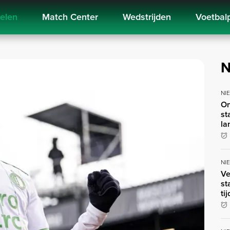
kelen
Match Center
Wedstrijden
Voetbal
N
NI
On
st
la
NI
Ve
st
ti