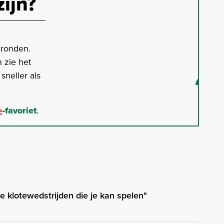
zijn?
gronden.
 zie het
neller als
-favoriet
.
e klotewedstrijden die je kan spelen"