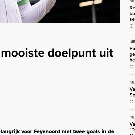
NI
Re
bo
se
NI
t mooiste doelpunt uit
Pa
ge
he
NI
Va
Sp
NI
Va
"D
ngrijk voor Feyenoord met twee goals in de