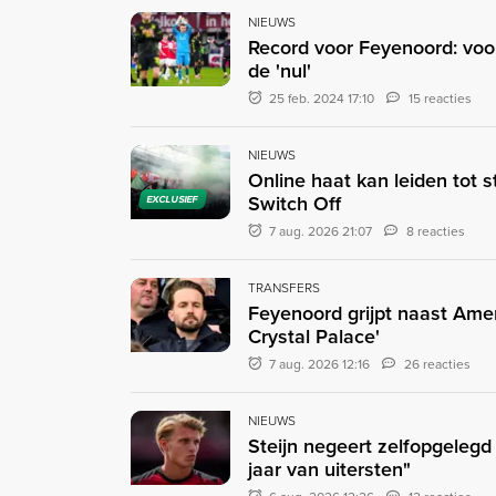
NIEUWS
Record voor Feyenoord: voo
de 'nul'
25 feb. 2024 17:10
15 reacties
NIEUWS
Online haat kan leiden tot 
Switch Off
EXCLUSIEF
7 aug. 2026 21:07
8 reacties
TRANSFERS
Feyenoord grijpt naast Ame
Crystal Palace'
7 aug. 2026 12:16
26 reacties
NIEUWS
Steijn negeert zelfopgeleg
jaar van uitersten"