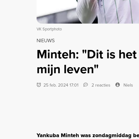
VK Sportphoto
NIEUWS
Minteh: "Dit is he
mijn leven"
25 feb. 2024 17:01
2 reacties
Niels
Yankuba Minteh was zondagmiddag bela