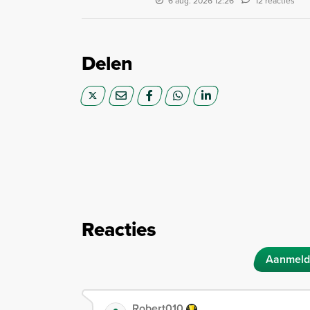
6 aug. 2026 12:26
12 reacties
Delen
Reacties
Aanmeld
Robert010