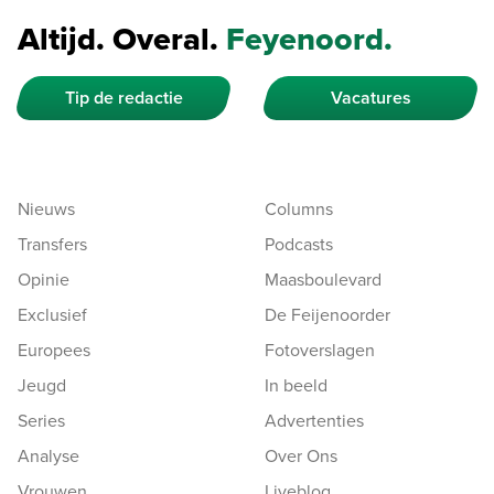
Altijd. Overal.
Feyenoord.
Tip de redactie
Vacatures
Nieuws
Columns
Transfers
Podcasts
Opinie
Maasboulevard
Exclusief
De Feijenoorder
Europees
Fotoverslagen
Jeugd
In beeld
Series
Advertenties
Analyse
Over Ons
Vrouwen
Liveblog