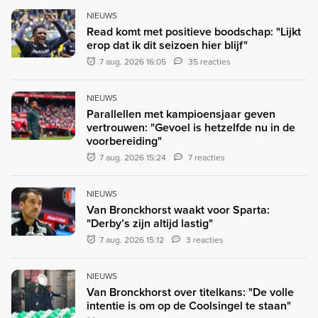
NIEUWS
Read komt met positieve boodschap: "Lijkt
erop dat ik dit seizoen hier blijf"
7 aug. 2026 16:05
35 reacties
NIEUWS
Parallellen met kampioensjaar geven
vertrouwen: "Gevoel is hetzelfde nu in de
voorbereiding"
7 aug. 2026 15:24
7 reacties
NIEUWS
Van Bronckhorst waakt voor Sparta:
"Derby’s zijn altijd lastig"
7 aug. 2026 15:12
3 reacties
NIEUWS
Van Bronckhorst over titelkans: "De volle
intentie is om op de Coolsingel te staan"