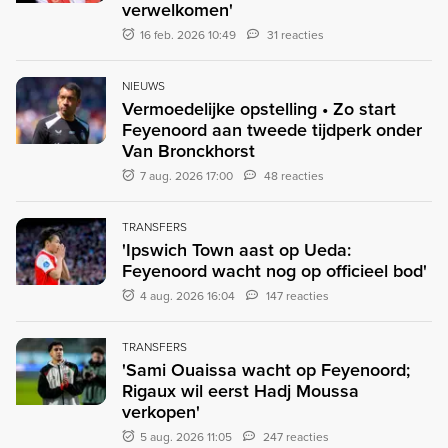
verwelkomen'
16 feb. 2026 10:49
31 reacties
NIEUWS
Vermoedelijke opstelling • Zo start
Feyenoord aan tweede tijdperk onder
Van Bronckhorst
7 aug. 2026 17:00
48 reacties
TRANSFERS
'Ipswich Town aast op Ueda:
Feyenoord wacht nog op officieel bod'
4 aug. 2026 16:04
147 reacties
TRANSFERS
'Sami Ouaissa wacht op Feyenoord;
Rigaux wil eerst Hadj Moussa
verkopen'
5 aug. 2026 11:05
247 reacties