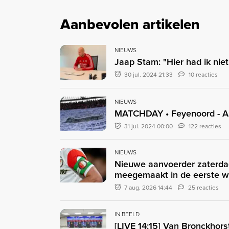
Aanbevolen artikelen
NIEUWS
Jaap Stam: "Hier had ik nie
30 jul. 2024 21:33
10 reacties
NIEUWS
MATCHDAY • Feyenoord - 
31 jul. 2024 00:00
122 reacties
NIEUWS
Nieuwe aanvoerder zaterda
meegemaakt in de eerste 
7 aug. 2026 14:44
25 reacties
IN BEELD
[LIVE 14:15] Van Bronckhors