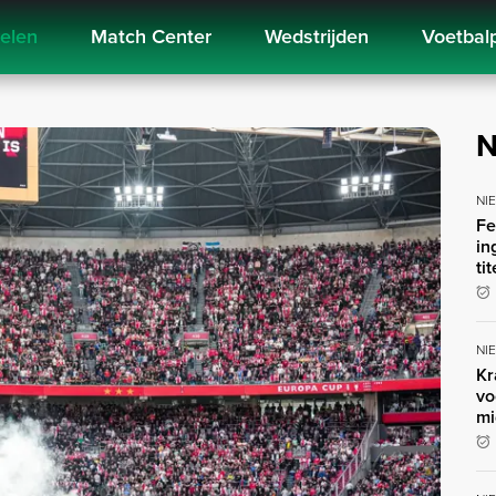
kelen
Match Center
Wedstrijden
Voetbal
N
NI
Fe
in
ti
NI
Kr
vo
mi