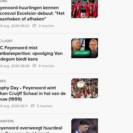
EUWS
yenoord-huurlingen kennen
ccesvol Excelsior-debuut: "Het
 aanhaken of afhaken"
8 aug. 2026 09:02
3 reacties
CLUSIEF
C Feyenoord mist
etbalexpertise: opvolging Van
EXCLUSIEF
degom biedt kans
8 aug. 2026 08:08
8 reacties
RIES
ophy Day • Feyenoord wint
han Cruijff Schaal in hol van de
euw (1999)
8 aug. 2026 06:11
5 reacties
ANSFERS
eyenoord overweegt huurdeal