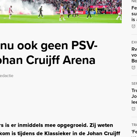
NI
Fe
su
is
 nu ook geen PSV-
EX
Rv
ohan Cruijff Arena
vo
Bo
edactie
SE
Tr
Jo
le
s is er inmiddels mee opgegroeid. Zij weten
TR
'F
kom is tijdens de Klassieker in de Johan Cruijff