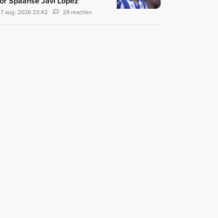
or Spaanse Javi López'
7 aug. 2026 23:42
29 reacties