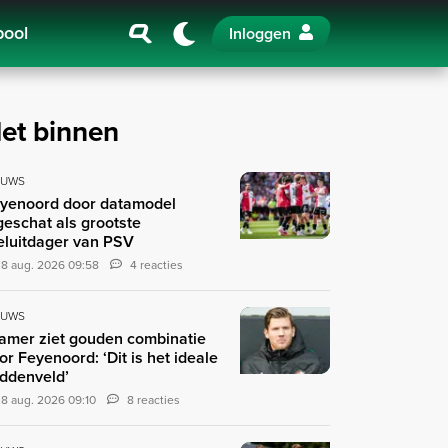
pool
Inloggen
et binnen
EUWS
yenoord door datamodel
geschat als grootste
teluitdager van PSV
8 aug. 2026 09:58
4 reacties
EUWS
amer ziet gouden combinatie
or Feyenoord: ‘Dit is het ideale
ddenveld’
8 aug. 2026 09:10
8 reacties