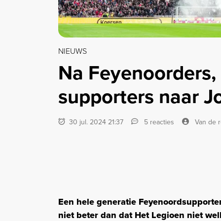
NIEUWS
Na Feyenoorders,
supporters naar J
30 jul. 2024 21:37
5 reacties
Van de r
Een hele generatie Feyenoordsupporter
niet beter dan dat Het Legioen niet wel