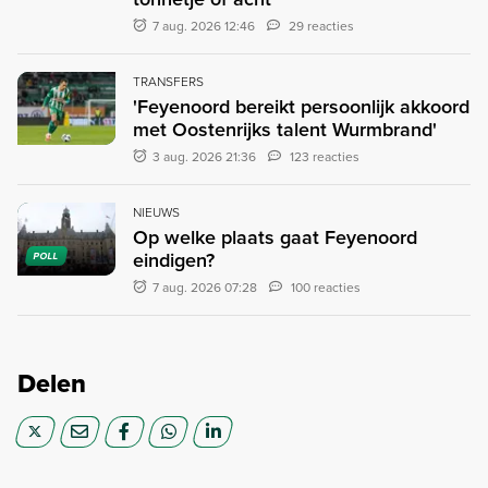
7 aug. 2026 12:46
29 reacties
TRANSFERS
'Feyenoord bereikt persoonlijk akkoord
met Oostenrijks talent Wurmbrand'
3 aug. 2026 21:36
123 reacties
NIEUWS
Op welke plaats gaat Feyenoord
eindigen?
POLL
7 aug. 2026 07:28
100 reacties
Delen