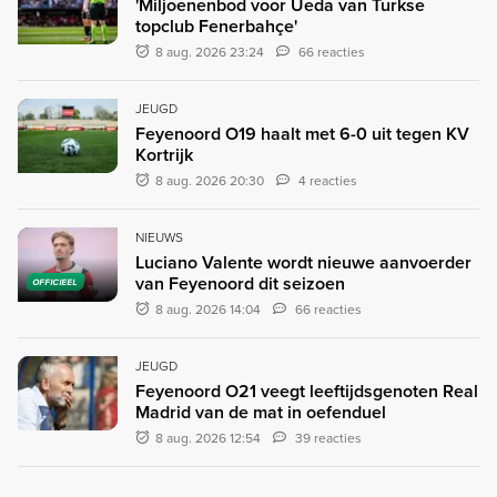
'Miljoenenbod voor Ueda van Turkse
topclub Fenerbahçe'
8 aug. 2026 23:24
66 reacties
JEUGD
Feyenoord O19 haalt met 6-0 uit tegen KV
Kortrijk
8 aug. 2026 20:30
4 reacties
NIEUWS
Luciano Valente wordt nieuwe aanvoerder
van Feyenoord dit seizoen
OFFICIEEL
8 aug. 2026 14:04
66 reacties
JEUGD
Feyenoord O21 veegt leeftijdsgenoten Real
Madrid van de mat in oefenduel
8 aug. 2026 12:54
39 reacties