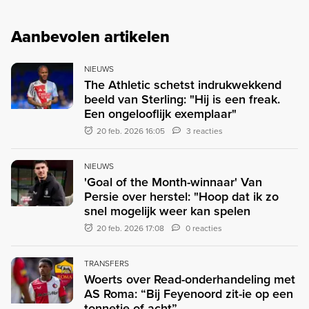
Aanbevolen artikelen
NIEUWS
The Athletic schetst indrukwekkend
beeld van Sterling: "Hij is een freak.
Een ongelooflijk exemplaar"
20 feb. 2026 16:05
3 reacties
NIEUWS
'Goal of the Month-winnaar' Van
Persie over herstel: "Hoop dat ik zo
snel mogelijk weer kan spelen
20 feb. 2026 17:08
0 reacties
TRANSFERS
Woerts over Read-onderhandeling met
AS Roma: “Bij Feyenoord zit-ie op een
tonnetje of acht”