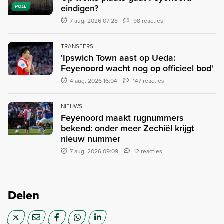
eindigen?
POLL
7 aug. 2026 07:28
98 reacties
TRANSFERS
'Ipswich Town aast op Ueda:
Feyenoord wacht nog op officieel bod'
4 aug. 2026 16:04
147 reacties
NIEUWS
Feyenoord maakt rugnummers
bekend: onder meer Zechiël krijgt
nieuw nummer
7 aug. 2026 09:09
12 reacties
Delen