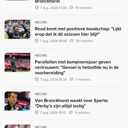
Bronckhorst
7 aug. 2026 17:00
41 reacties
NIEUWS
Read komt met positieve boodschap: "Lijkt
erop dat ik dit seizoen hier blijf"
7 aug. 2026 16:05
35 reacties
NIEUWS
Parallellen met kampioensjaar geven
vertrouwen: "Gevoel is hetzelfde nu in de
voorbereiding"
7 aug. 2026 15:24
7 reacties
NIEUWS
Van Bronckhorst waakt voor Sparta:
"Derby’s zijn altijd lastig"
7 aug. 2026 15:12
3 reacties
NIEUWS