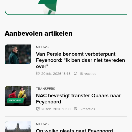
Aanbevolen artikelen
NIEUWS
Van Persie benoemt verbeterpunt
Feyenoord: "Ik ben daar niet tevreden
over"
20 feb. 2026 15:45
16 reacties
TRANSFERS
NAC bevestigt transfer Quaars naar
Feyenoord
OFFICIEEL
20 feb. 2026 16:50
5 reacties
NIEUWS
Op welke plaats gaat Feyenoord